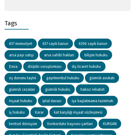
Tags
657 memuriyet
657 sayılı kanun
6306 sayılı kanun
arsa payı satışı
arsa sahibi hakları
bilişim hukuku
Dava
disiplin soruşturması
dış ticaret hukuku
eş durumu tayini
gayrimenkul hukuku
gümrük avukatı
gümrük cezaları
gümrük hukuku
haksız rekabet
inşaat hukuku
iptal davası
işe başlatmama tazminatı
iş hukuku
Karar
kat karşılığı inşaat sözleşmesi
kentsel dönüşüm
Konkordato başvuru şartları
KURGAN