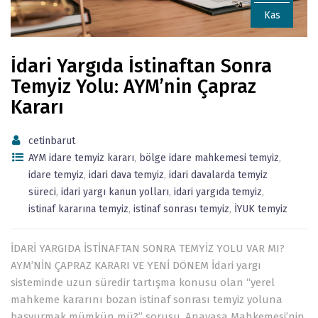
Kas
İdari Yargıda İstinaftan Sonra
Temyiz Yolu: AYM’nin Çapraz
Kararı
cetinbarut
AYM idare temyiz kararı
,
bölge idare mahkemesi temyiz
,
idare temyiz
,
idari dava temyiz
,
idari davalarda temyiz
süreci
,
idari yargı kanun yolları
,
idari yargıda temyiz
,
istinaf kararına temyiz
,
istinaf sonrası temyiz
,
İYUK temyiz
İDARİ YARGIDA İSTİNAFTAN SONRA TEMYİZ YOLU VAR MI?
AYM’NİN ÇAPRAZ KARARI VE YENİ DÖNEM İdari yargı
sisteminde uzun süredir tartışma konusu olan “yerel
mahkeme kararını bozan istinaf sonrası temyiz yoluna
başvurmak mümkün mü?” sorusu, Anayasa Mahkemesi’nin