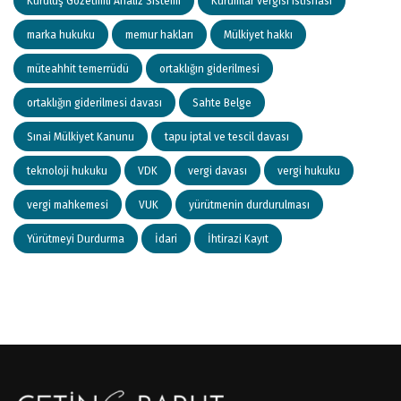
Kuruluş Gözetimli Analiz Sistemi
Kurumlar vergisi istisnası
marka hukuku
memur hakları
Mülkiyet hakkı
müteahhit temerrüdü
ortaklığın giderilmesi
ortaklığın giderilmesi davası
Sahte Belge
Sınai Mülkiyet Kanunu
tapu iptal ve tescil davası
teknoloji hukuku
VDK
vergi davası
vergi hukuku
vergi mahkemesi
VUK
yürütmenin durdurulması
Yürütmeyi Durdurma
İdari
İhtirazi Kayıt