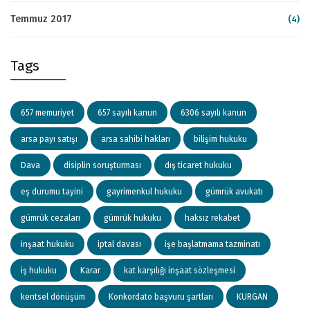
Temmuz 2017
(4)
Tags
657 memuriyet
657 sayılı kanun
6306 sayılı kanun
arsa payı satışı
arsa sahibi hakları
bilişim hukuku
Dava
disiplin soruşturması
dış ticaret hukuku
eş durumu tayini
gayrimenkul hukuku
gümrük avukatı
gümrük cezaları
gümrük hukuku
haksız rekabet
inşaat hukuku
iptal davası
işe başlatmama tazminatı
iş hukuku
Karar
kat karşılığı inşaat sözleşmesi
kentsel dönüşüm
Konkordato başvuru şartları
KURGAN