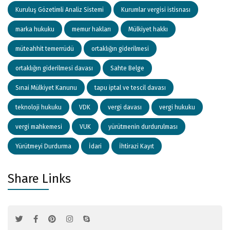
Kuruluş Gözetimli Analiz Sistemi
Kurumlar vergisi istisnası
marka hukuku
memur hakları
Mülkiyet hakkı
müteahhit temerrüdü
ortaklığın giderilmesi
ortaklığın giderilmesi davası
Sahte Belge
Sınai Mülkiyet Kanunu
tapu iptal ve tescil davası
teknoloji hukuku
VDK
vergi davası
vergi hukuku
vergi mahkemesi
VUK
yürütmenin durdurulması
Yürütmeyi Durdurma
İdari
İhtirazi Kayıt
Share Links