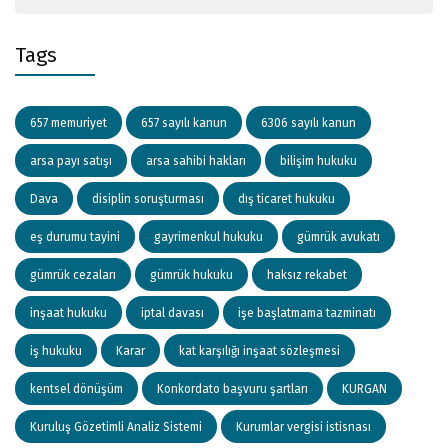
Tags
657 memuriyet
657 sayılı kanun
6306 sayılı kanun
arsa payı satışı
arsa sahibi hakları
bilişim hukuku
Dava
disiplin soruşturması
dış ticaret hukuku
eş durumu tayini
gayrimenkul hukuku
gümrük avukatı
gümrük cezaları
gümrük hukuku
haksız rekabet
inşaat hukuku
iptal davası
işe başlatmama tazminatı
iş hukuku
Karar
kat karşılığı inşaat sözleşmesi
kentsel dönüşüm
Konkordato başvuru şartları
KURGAN
Kuruluş Gözetimli Analiz Sistemi
Kurumlar vergisi istisnası