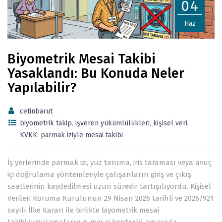
04
Haz
Biyometrik Mesai Takibi
Yasaklandı: Bu Konuda Neler
Yapılabilir?
cetinbarut
biyometrik takip
,
işveren yükümlülükleri
,
kişisel veri
,
KVKK
,
parmak iziyle mesai takibi
İş yerlerinde parmak izi, yüz tanıma, iris taraması veya avuç
içi doğrulama yöntemleriyle çalışanların giriş ve çıkış
saatlerinin kaydedilmesi uzun süredir tartışılıyordu. Kişisel
Verileri Koruma Kurulunun 29 Nisan 2026 tarihli ve 2026/921
sayılı İlke Kararı ile birlikte biyometrik mesai
takibi uygulamalarının mesai kontrolü amacıyla