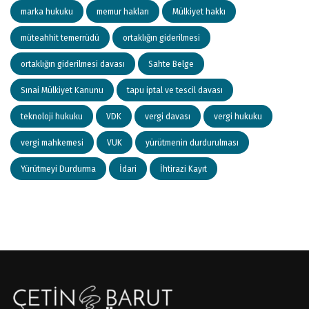
marka hukuku
memur hakları
Mülkiyet hakkı
müteahhit temerrüdü
ortaklığın giderilmesi
ortaklığın giderilmesi davası
Sahte Belge
Sınai Mülkiyet Kanunu
tapu iptal ve tescil davası
teknoloji hukuku
VDK
vergi davası
vergi hukuku
vergi mahkemesi
VUK
yürütmenin durdurulması
Yürütmeyi Durdurma
İdari
İhtirazi Kayıt