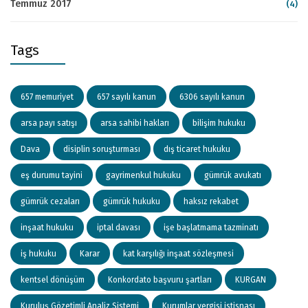
Temmuz 2017
(4)
Tags
657 memuriyet
657 sayılı kanun
6306 sayılı kanun
arsa payı satışı
arsa sahibi hakları
bilişim hukuku
Dava
disiplin soruşturması
dış ticaret hukuku
eş durumu tayini
gayrimenkul hukuku
gümrük avukatı
gümrük cezaları
gümrük hukuku
haksız rekabet
inşaat hukuku
iptal davası
işe başlatmama tazminatı
iş hukuku
Karar
kat karşılığı inşaat sözleşmesi
kentsel dönüşüm
Konkordato başvuru şartları
KURGAN
Kuruluş Gözetimli Analiz Sistemi
Kurumlar vergisi istisnası