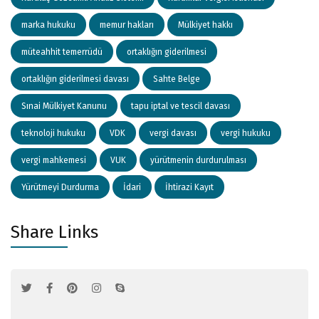
marka hukuku
memur hakları
Mülkiyet hakkı
müteahhit temerrüdü
ortaklığın giderilmesi
ortaklığın giderilmesi davası
Sahte Belge
Sınai Mülkiyet Kanunu
tapu iptal ve tescil davası
teknoloji hukuku
VDK
vergi davası
vergi hukuku
vergi mahkemesi
VUK
yürütmenin durdurulması
Yürütmeyi Durdurma
İdari
İhtirazi Kayıt
Share Links