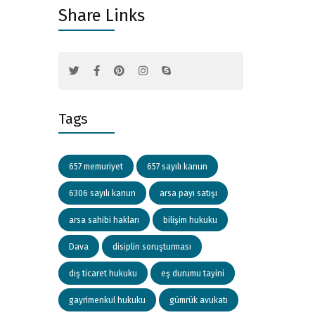
Share Links
Tags
657 memuriyet
657 sayılı kanun
6306 sayılı kanun
arsa payı satışı
arsa sahibi hakları
bilişim hukuku
Dava
disiplin soruşturması
dış ticaret hukuku
eş durumu tayini
gayrimenkul hukuku
gümrük avukatı