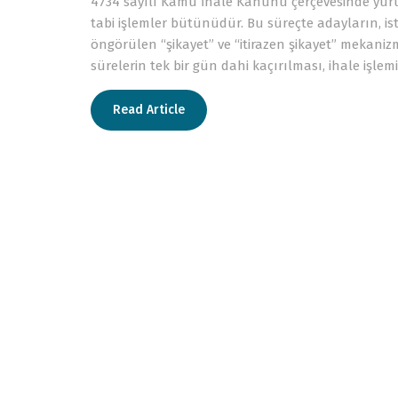
4734 sayılı Kamu İhale Kanunu çerçevesinde yürütü
tabi işlemler bütünüdür. Bu süreçte adayların, iste
öngörülen “şikayet” ve “itirazen şikayet” mekanizma
sürelerin tek bir gün dahi kaçırılması, ihale işle
Read Article