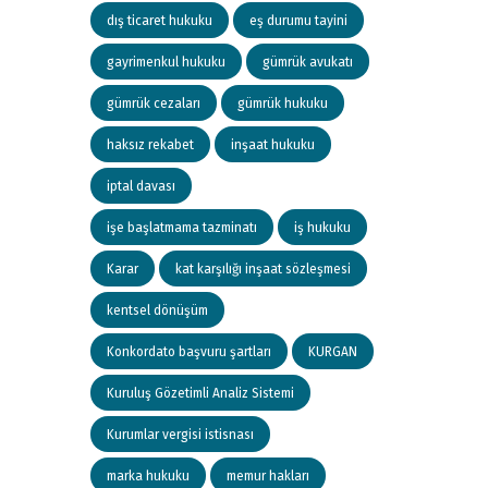
dış ticaret hukuku
eş durumu tayini
gayrimenkul hukuku
gümrük avukatı
gümrük cezaları
gümrük hukuku
haksız rekabet
inşaat hukuku
iptal davası
işe başlatmama tazminatı
iş hukuku
Karar
kat karşılığı inşaat sözleşmesi
kentsel dönüşüm
Konkordato başvuru şartları
KURGAN
Kuruluş Gözetimli Analiz Sistemi
Kurumlar vergisi istisnası
marka hukuku
memur hakları