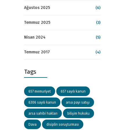
Ağustos 2025
(6)
Temmuz 2025
(3)
Nisan 2024
(5)
Temmuz 2017
(4)
Tags
657 memuriyet
657 sayılı kanun
6306 sayılı kanun
arsa payı satışı
arsa sahibi hakları
bilişim hukuku
Dava
disiplin soruşturması