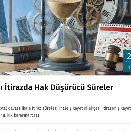
Ş
ı İtirazda Hak Düşürücü Süreler
iptal davası
,
ihale itiraz süreleri
,
ihale şikayet dilekçesi
,
itirazen şikayet
unu
,
kik kararına itiraz