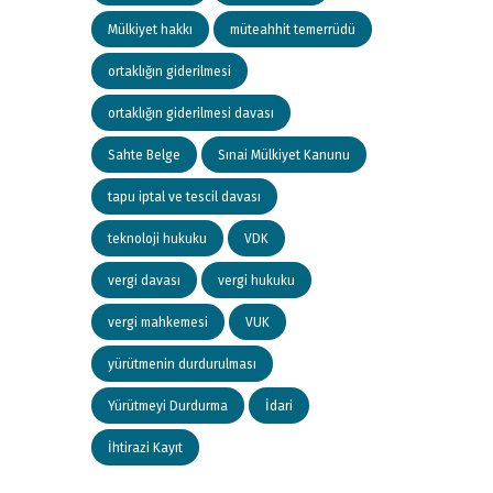
Mülkiyet hakkı
müteahhit temerrüdü
ortaklığın giderilmesi
ortaklığın giderilmesi davası
Sahte Belge
Sınai Mülkiyet Kanunu
tapu iptal ve tescil davası
teknoloji hukuku
VDK
vergi davası
vergi hukuku
vergi mahkemesi
VUK
yürütmenin durdurulması
Yürütmeyi Durdurma
İdari
İhtirazi Kayıt