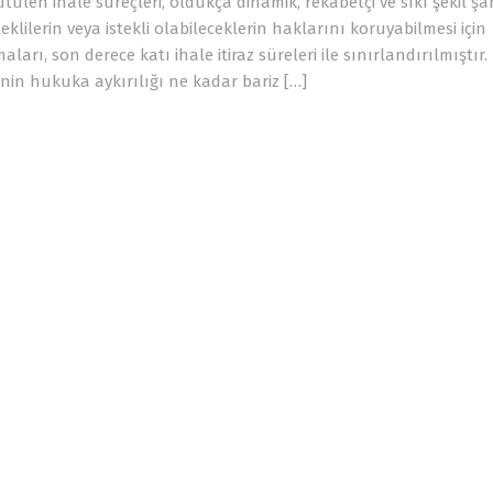
len ihale süreçleri, oldukça dinamik, rekabetçi ve sıkı şekil şa
klilerin veya istekli olabileceklerin haklarını koruyabilmesi için
ları, son derece katı ihale itiraz süreleri ile sınırlandırılmıştır.
minin hukuka aykırılığı ne kadar bariz […]