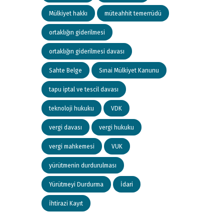
Mülkiyet hakkı
müteahhit temerrüdü
ortaklığın giderilmesi
ortaklığın giderilmesi davası
Sahte Belge
Sınai Mülkiyet Kanunu
tapu iptal ve tescil davası
teknoloji hukuku
VDK
vergi davası
vergi hukuku
vergi mahkemesi
VUK
yürütmenin durdurulması
Yürütmeyi Durdurma
İdari
İhtirazi Kayıt