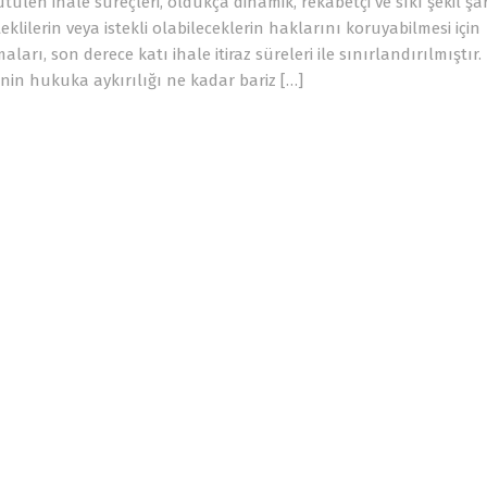
len ihale süreçleri, oldukça dinamik, rekabetçi ve sıkı şekil şa
klilerin veya istekli olabileceklerin haklarını koruyabilmesi için
ları, son derece katı ihale itiraz süreleri ile sınırlandırılmıştır.
minin hukuka aykırılığı ne kadar bariz […]