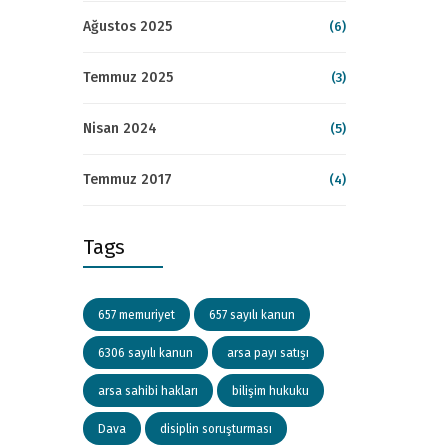
Ağustos 2025
(6)
Temmuz 2025
(3)
Nisan 2024
(5)
Temmuz 2017
(4)
Tags
657 memuriyet
657 sayılı kanun
6306 sayılı kanun
arsa payı satışı
arsa sahibi hakları
bilişim hukuku
Dava
disiplin soruşturması