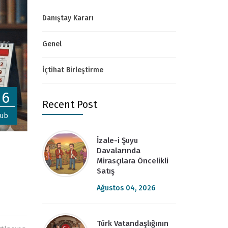
Danıştay Kararı
Genel
İçtihat Birleştirme
26
Recent Post
ub
İzale-i Şuyu
Davalarında
Mirasçılara Öncelikli
Satış
Ağustos 04, 2026
Türk Vatandaşlığının