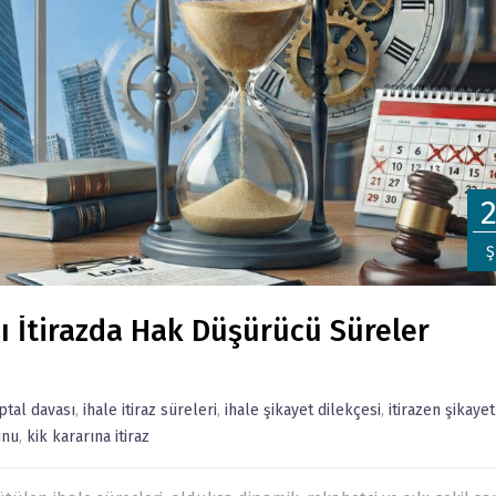
Ş
ı İtirazda Hak Düşürücü Süreler
iptal davası
,
ihale itiraz süreleri
,
ihale şikayet dilekçesi
,
itirazen şikayet
unu
,
kik kararına itiraz