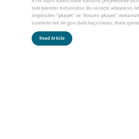
4734 sayılı Kamu İhale Kanunu çerçevesinde yürütü
tabi işlemler bütünüdür. Bu süreçte adayların, iste
öngörülen “şikayet” ve “itirazen şikayet” mekanizma
sürelerin tek bir gün dahi kaçırılması, ihale işle
Read Article