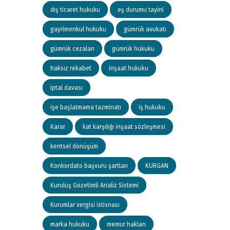
dış ticaret hukuku
eş durumu tayini
gayrimenkul hukuku
gümrük avukatı
gümrük cezaları
gümrük hukuku
haksız rekabet
inşaat hukuku
iptal davası
işe başlatmama tazminatı
iş hukuku
Karar
kat karşılığı inşaat sözleşmesi
kentsel dönüşüm
Konkordato başvuru şartları
KURGAN
Kuruluş Gözetimli Analiz Sistemi
Kurumlar vergisi istisnası
marka hukuku
memur hakları