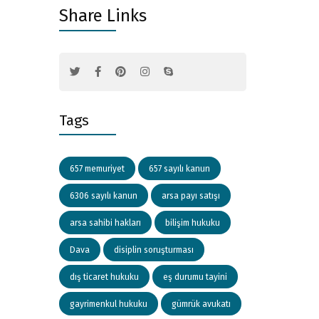
Share Links
Tags
657 memuriyet
657 sayılı kanun
6306 sayılı kanun
arsa payı satışı
arsa sahibi hakları
bilişim hukuku
Dava
disiplin soruşturması
dış ticaret hukuku
eş durumu tayini
gayrimenkul hukuku
gümrük avukatı