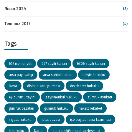
Nisan 2024
(5)
Temmuz 2017
(4)
Tags
657 memuriyet
657 sayılı kanun
6306 sayılı kanun
arsa payı satışı
arsa sahibi hakları
bilişim hukuku
Dava
disiplin soruşturması
dış ticaret hukuku
eş durumu tayini
gayrimenkul hukuku
gümrük avukatı
gümrük cezaları
gümrük hukuku
haksız rekabet
inşaat hukuku
iptal davası
işe başlatmama tazminatı
iş hukuku
Karar
kat karşılığı inşaat sözleşmesi