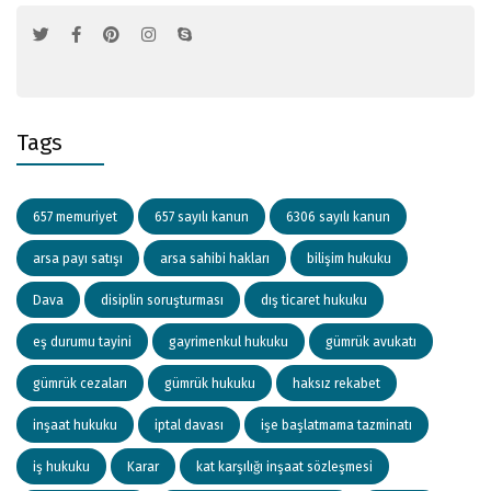
Tags
657 memuriyet
657 sayılı kanun
6306 sayılı kanun
arsa payı satışı
arsa sahibi hakları
bilişim hukuku
Dava
disiplin soruşturması
dış ticaret hukuku
eş durumu tayini
gayrimenkul hukuku
gümrük avukatı
gümrük cezaları
gümrük hukuku
haksız rekabet
inşaat hukuku
iptal davası
işe başlatmama tazminatı
iş hukuku
Karar
kat karşılığı inşaat sözleşmesi