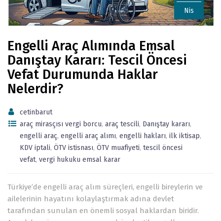
Nis
Engelli Araç Alımında Emsal
Danıştay Kararı: Tescil Öncesi
Vefat Durumunda Haklar
Nelerdir?
cetinbarut
araç mirasçısı vergi borcu
,
araç tescili
,
Danıştay kararı
,
engelli araç
,
engelli araç alımı
,
engelli hakları
,
ilk iktisap
,
KDV iptali
,
ÖTV istisnası
,
ÖTV muafiyeti
,
tescil öncesi
vefat
,
vergi hukuku emsal karar
Türkiye’de engelli araç alım süreçleri, engelli bireylerin ve
ailelerinin hayatını kolaylaştırmak adına devlet
tarafından sunulan en önemli sosyal haklardan biridir.