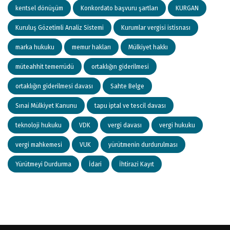
kentsel dönüşüm
Konkordato başvuru şartları
KURGAN
Kuruluş Gözetimli Analiz Sistemi
Kurumlar vergisi istisnası
marka hukuku
memur hakları
Mülkiyet hakkı
müteahhit temerrüdü
ortaklığın giderilmesi
ortaklığın giderilmesi davası
Sahte Belge
Sınai Mülkiyet Kanunu
tapu iptal ve tescil davası
teknoloji hukuku
VDK
vergi davası
vergi hukuku
vergi mahkemesi
VUK
yürütmenin durdurulması
Yürütmeyi Durdurma
İdari
İhtirazi Kayıt