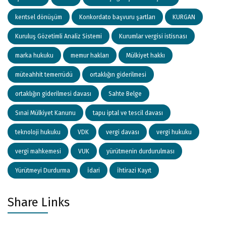
kentsel dönüşüm
Konkordato başvuru şartları
KURGAN
Kuruluş Gözetimli Analiz Sistemi
Kurumlar vergisi istisnası
marka hukuku
memur hakları
Mülkiyet hakkı
müteahhit temerrüdü
ortaklığın giderilmesi
ortaklığın giderilmesi davası
Sahte Belge
Sınai Mülkiyet Kanunu
tapu iptal ve tescil davası
teknoloji hukuku
VDK
vergi davası
vergi hukuku
vergi mahkemesi
VUK
yürütmenin durdurulması
Yürütmeyi Durdurma
İdari
İhtirazi Kayıt
Share Links