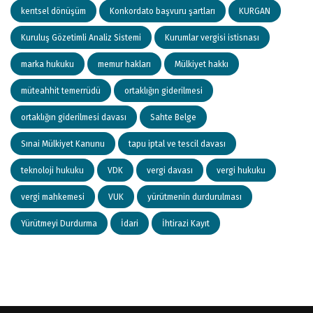
kentsel dönüşüm
Konkordato başvuru şartları
KURGAN
Kuruluş Gözetimli Analiz Sistemi
Kurumlar vergisi istisnası
marka hukuku
memur hakları
Mülkiyet hakkı
müteahhit temerrüdü
ortaklığın giderilmesi
ortaklığın giderilmesi davası
Sahte Belge
Sınai Mülkiyet Kanunu
tapu iptal ve tescil davası
teknoloji hukuku
VDK
vergi davası
vergi hukuku
vergi mahkemesi
VUK
yürütmenin durdurulması
Yürütmeyi Durdurma
İdari
İhtirazi Kayıt