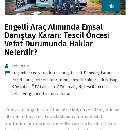
Nis
Engelli Araç Alımında Emsal
Danıştay Kararı: Tescil Öncesi
Vefat Durumunda Haklar
Nelerdir?
cetinbarut
araç mirasçısı vergi borcu
,
araç tescili
,
Danıştay kararı
,
engelli araç
,
engelli araç alımı
,
engelli hakları
,
ilk iktisap
,
KDV iptali
,
ÖTV istisnası
,
ÖTV muafiyeti
,
tescil öncesi
vefat
,
vergi hukuku emsal karar
Türkiye’de engelli araç alım süreçleri, engelli bireylerin ve
ailelerinin hayatını kolaylaştırmak adına devlet
tarafından sunulan en önemli sosyal haklardan biridir.