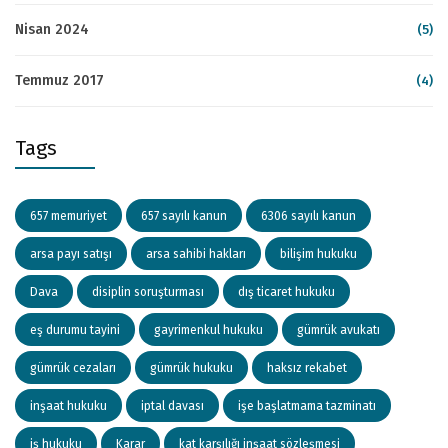
Nisan 2024
(5)
Temmuz 2017
(4)
Tags
657 memuriyet
657 sayılı kanun
6306 sayılı kanun
arsa payı satışı
arsa sahibi hakları
bilişim hukuku
Dava
disiplin soruşturması
dış ticaret hukuku
eş durumu tayini
gayrimenkul hukuku
gümrük avukatı
gümrük cezaları
gümrük hukuku
haksız rekabet
inşaat hukuku
iptal davası
işe başlatmama tazminatı
iş hukuku
Karar
kat karşılığı inşaat sözleşmesi