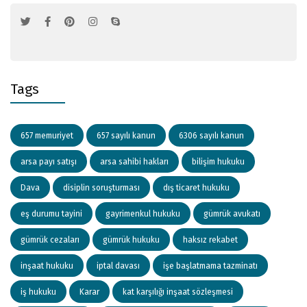
Tags
657 memuriyet
657 sayılı kanun
6306 sayılı kanun
arsa payı satışı
arsa sahibi hakları
bilişim hukuku
Dava
disiplin soruşturması
dış ticaret hukuku
eş durumu tayini
gayrimenkul hukuku
gümrük avukatı
gümrük cezaları
gümrük hukuku
haksız rekabet
inşaat hukuku
iptal davası
işe başlatmama tazminatı
iş hukuku
Karar
kat karşılığı inşaat sözleşmesi