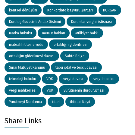
kentsel dönüşüm
Konkordato başvuru şartları
KURGAN
Kuruluş Gözetimli Analiz Sistemi
Kurumlar vergisi istisnası
marka hukuku
memur hakları
Mülkiyet hakkı
müteahhit temerrüdü
ortaklığın giderilmesi
ortaklığın giderilmesi davası
Sahte Belge
Sınai Mülkiyet Kanunu
tapu iptal ve tescil davası
teknoloji hukuku
VDK
vergi davası
vergi hukuku
vergi mahkemesi
VUK
yürütmenin durdurulması
Yürütmeyi Durdurma
İdari
İhtirazi Kayıt
Share Links