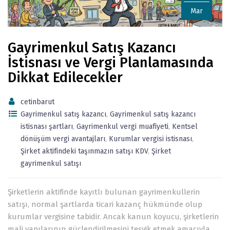
Mar
Gayrimenkul Satış Kazancı
İstisnası ve Vergi Planlamasında
Dikkat Edilecekler
cetinbarut
Gayrimenkul satış kazancı
,
Gayrimenkul satış kazancı
istisnası şartları
,
Gayrimenkul vergi muafiyeti
,
Kentsel
dönüşüm vergi avantajları
,
Kurumlar vergisi istisnası
,
Şirket aktifindeki taşınmazın satışı KDV
,
Şirket
gayrimenkul satışı
Şirketlerin aktifinde kayıtlı bulunan gayrimenkullerin
satışı, normal şartlarda ticari kazanç hükmünde olup
kurumlar vergisine tabidir. Ancak kanun koyucu, şirketlerin
mali yapılarının güçlendirilmesini teşvik etmek amacıyla,