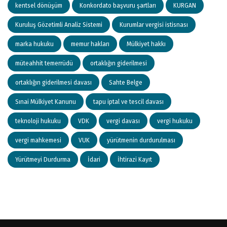
kentsel dönüşüm
Konkordato başvuru şartları
KURGAN
Kuruluş Gözetimli Analiz Sistemi
Kurumlar vergisi istisnası
marka hukuku
memur hakları
Mülkiyet hakkı
müteahhit temerrüdü
ortaklığın giderilmesi
ortaklığın giderilmesi davası
Sahte Belge
Sınai Mülkiyet Kanunu
tapu iptal ve tescil davası
teknoloji hukuku
VDK
vergi davası
vergi hukuku
vergi mahkemesi
VUK
yürütmenin durdurulması
Yürütmeyi Durdurma
İdari
İhtirazi Kayıt