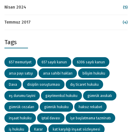
Nisan 2024
(5)
Temmuz 2017
(4)
Tags
657 memuriyet
657 sayılı kanun
6306 sayılı kanun
arsa payı satışı
arsa sahibi hakları
bilişim hukuku
Dava
disiplin soruşturması
dış ticaret hukuku
eş durumu tayini
gayrimenkul hukuku
gümrük avukatı
gümrük cezaları
gümrük hukuku
haksız rekabet
inşaat hukuku
iptal davası
işe başlatmama tazminatı
iş hukuku
Karar
kat karşılığı inşaat sözleşmesi