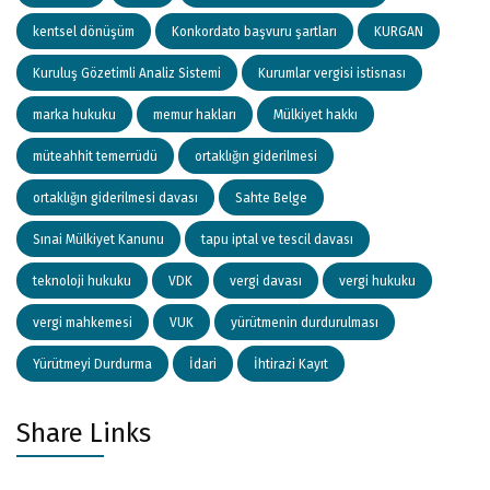
kentsel dönüşüm
Konkordato başvuru şartları
KURGAN
Kuruluş Gözetimli Analiz Sistemi
Kurumlar vergisi istisnası
marka hukuku
memur hakları
Mülkiyet hakkı
müteahhit temerrüdü
ortaklığın giderilmesi
ortaklığın giderilmesi davası
Sahte Belge
Sınai Mülkiyet Kanunu
tapu iptal ve tescil davası
teknoloji hukuku
VDK
vergi davası
vergi hukuku
vergi mahkemesi
VUK
yürütmenin durdurulması
Yürütmeyi Durdurma
İdari
İhtirazi Kayıt
Share Links