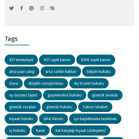
Tags
657 memuriyet
657 sayılı kanun
6306 sayılı kanun
arsa payı satışı
arsa sahibi hakları
bilişim hukuku
Dava
disiplin soruşturması
dış ticaret hukuku
eş durumu tayini
gayrimenkul hukuku
gümrük avukatı
gümrük cezaları
gümrük hukuku
haksız rekabet
inşaat hukuku
iptal davası
işe başlatmama tazminatı
iş hukuku
Karar
kat karşılığı inşaat sözleşmesi