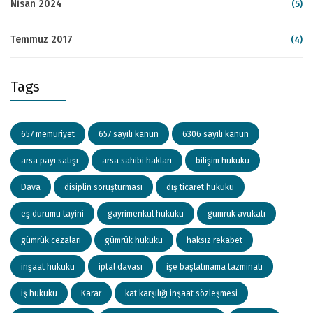
Nisan 2024
(5)
Temmuz 2017
(4)
Tags
657 memuriyet
657 sayılı kanun
6306 sayılı kanun
arsa payı satışı
arsa sahibi hakları
bilişim hukuku
Dava
disiplin soruşturması
dış ticaret hukuku
eş durumu tayini
gayrimenkul hukuku
gümrük avukatı
gümrük cezaları
gümrük hukuku
haksız rekabet
inşaat hukuku
iptal davası
işe başlatmama tazminatı
iş hukuku
Karar
kat karşılığı inşaat sözleşmesi