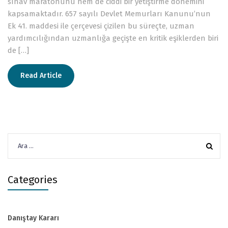
sınav maratonunu hem de ciddi bir yetiştirme dönemini
kapsamaktadır. 657 sayılı Devlet Memurları Kanunu’nun
Ek 41. maddesi ile çerçevesi çizilen bu süreçte, uzman
yardımcılığından uzmanlığa geçişte en kritik eşiklerden biri
de […]
Read Article
Arama:
Categories
Danıştay Kararı