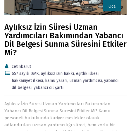
Oca
Aylıksız İzin Süresi Uzman
Yardımcıları Bakımından Yabancı
Dil Belgesi Sunma Süresini Etkiler
Mi?
cetinbarut
657 sayılı DMK
,
aylıksız izin hakkı
,
eşitlik ilkesi
,
hakkaniyet ilkesi
,
kamu yararı
,
uzman yardımcısı
,
yabancı
dil belgesi
,
yabancı dil şartı
Aylıksız İzin Süresi Uzman Yardımcıları Bakımından
Yabancı Dil Belgesi Sunma Süresini Etkiler Mi? Kamu
personeli hukukunda kariyer meslekler olarak
adlandırılan uzman yardımcılığı süreci, hem zorlu bir