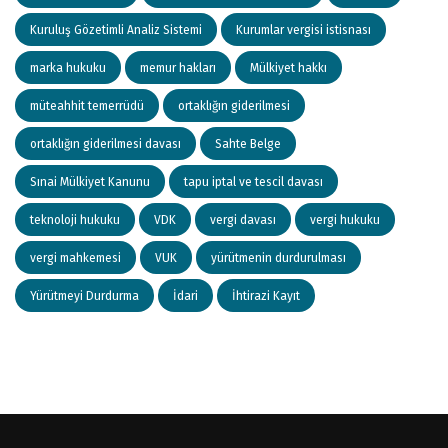
Kuruluş Gözetimli Analiz Sistemi
Kurumlar vergisi istisnası
marka hukuku
memur hakları
Mülkiyet hakkı
müteahhit temerrüdü
ortaklığın giderilmesi
ortaklığın giderilmesi davası
Sahte Belge
Sınai Mülkiyet Kanunu
tapu iptal ve tescil davası
teknoloji hukuku
VDK
vergi davası
vergi hukuku
vergi mahkemesi
VUK
yürütmenin durdurulması
Yürütmeyi Durdurma
İdari
İhtirazi Kayıt