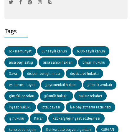
Tags
657 memuriyet
657 sayılı kanun
6306 sayılı kanun
arsa payı satışı
arsa sahibi hakları
bilişim hukuku
Dava
disiplin soruşturması
dış ticaret hukuku
eş durumu tayini
gayrimenkul hukuku
gümrük avukatı
gümrük cezaları
gümrük hukuku
haksız rekabet
inşaat hukuku
iptal davası
işe başlatmama tazminatı
iş hukuku
Karar
kat karşılığı inşaat sözleşmesi
kentsel dönüşüm
Konkordato başvuru şartları
KURGAN