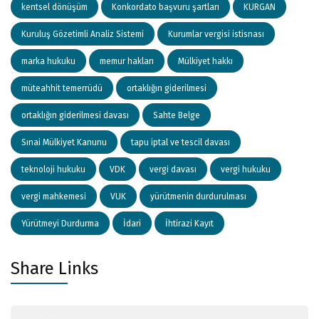
kentsel dönüşüm
Konkordato başvuru şartları
KURGAN
Kuruluş Gözetimli Analiz Sistemi
Kurumlar vergisi istisnası
marka hukuku
memur hakları
Mülkiyet hakkı
müteahhit temerrüdü
ortaklığın giderilmesi
ortaklığın giderilmesi davası
Sahte Belge
Sınai Mülkiyet Kanunu
tapu iptal ve tescil davası
teknoloji hukuku
VDK
vergi davası
vergi hukuku
vergi mahkemesi
VUK
yürütmenin durdurulması
Yürütmeyi Durdurma
İdari
İhtirazi Kayıt
Share Links