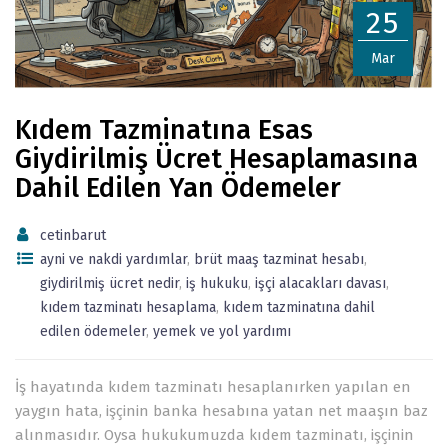
25
Mar
Kıdem Tazminatına Esas
Giydirilmiş Ücret Hesaplamasına
Dahil Edilen Yan Ödemeler
cetinbarut
ayni ve nakdi yardımlar
,
brüt maaş tazminat hesabı
,
giydirilmiş ücret nedir
,
iş hukuku
,
işçi alacakları davası
,
kıdem tazminatı hesaplama
,
kıdem tazminatına dahil
edilen ödemeler
,
yemek ve yol yardımı
İş hayatında kıdem tazminatı hesaplanırken yapılan en
yaygın hata, işçinin banka hesabına yatan net maaşın baz
alınmasıdır. Oysa hukukumuzda kıdem tazminatı, işçinin