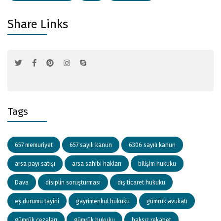
Share Links
Tags
657 memuriyet
657 sayılı kanun
6306 sayılı kanun
arsa payı satışı
arsa sahibi hakları
bilişim hukuku
Dava
disiplin soruşturması
dış ticaret hukuku
eş durumu tayini
gayrimenkul hukuku
gümrük avukatı
gümrük cezaları
gümrük hukuku
haksız rekabet