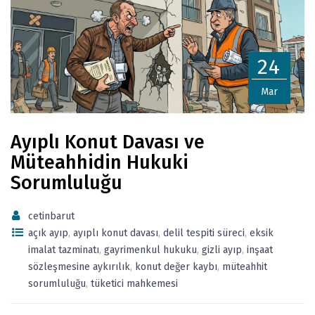
24
Mar
Ayıplı Konut Davası ve
Müteahhidin Hukuki
Sorumluluğu
cetinbarut
açık ayıp
,
ayıplı konut davası
,
delil tespiti süreci
,
eksik
imalat tazminatı
,
gayrimenkul hukuku
,
gizli ayıp
,
inşaat
sözleşmesine aykırılık
,
konut değer kaybı
,
müteahhit
sorumluluğu
,
tüketici mahkemesi