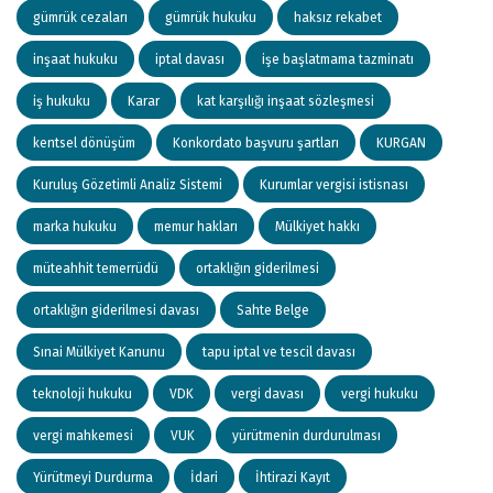
gümrük cezaları
gümrük hukuku
haksız rekabet
inşaat hukuku
iptal davası
işe başlatmama tazminatı
iş hukuku
Karar
kat karşılığı inşaat sözleşmesi
kentsel dönüşüm
Konkordato başvuru şartları
KURGAN
Kuruluş Gözetimli Analiz Sistemi
Kurumlar vergisi istisnası
marka hukuku
memur hakları
Mülkiyet hakkı
müteahhit temerrüdü
ortaklığın giderilmesi
ortaklığın giderilmesi davası
Sahte Belge
Sınai Mülkiyet Kanunu
tapu iptal ve tescil davası
teknoloji hukuku
VDK
vergi davası
vergi hukuku
vergi mahkemesi
VUK
yürütmenin durdurulması
Yürütmeyi Durdurma
İdari
İhtirazi Kayıt