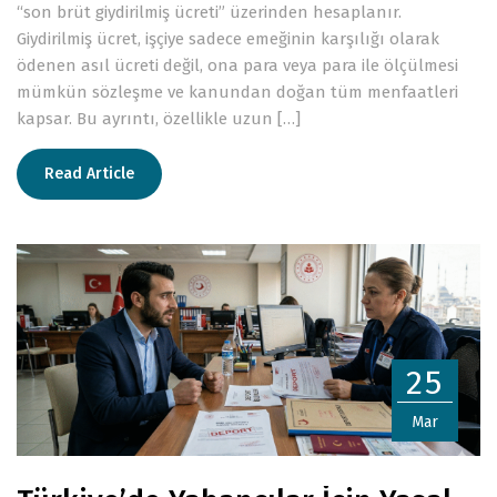
“son brüt giydirilmiş ücreti” üzerinden hesaplanır.
Giydirilmiş ücret, işçiye sadece emeğinin karşılığı olarak
ödenen asıl ücreti değil, ona para veya para ile ölçülmesi
mümkün sözleşme ve kanundan doğan tüm menfaatleri
kapsar. Bu ayrıntı, özellikle uzun […]
Read Article
25
Mar