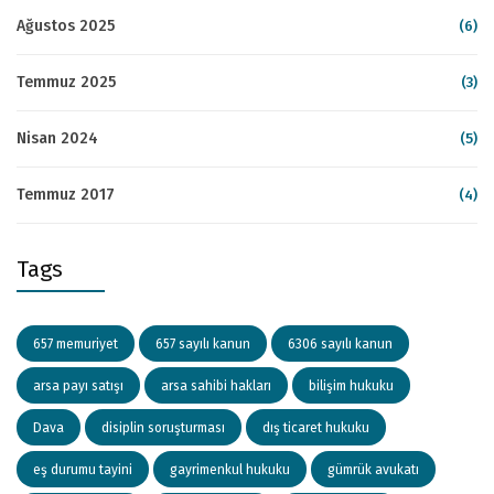
Ağustos 2025
(6)
Temmuz 2025
(3)
Nisan 2024
(5)
Temmuz 2017
(4)
Tags
657 memuriyet
657 sayılı kanun
6306 sayılı kanun
arsa payı satışı
arsa sahibi hakları
bilişim hukuku
Dava
disiplin soruşturması
dış ticaret hukuku
eş durumu tayini
gayrimenkul hukuku
gümrük avukatı