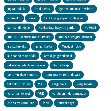
inşaat hukuku
iptal davası
işe başlatmama tazminatı
iş hukuku
Karar
kat karşılığı inşaat sözleşmesi
kentsel dönüşüm
Konkordato başvuru şartları
KURGAN
Kuruluş Gözetimli Analiz Sistemi
Kurumlar vergisi istisnası
marka hukuku
memur hakları
Mülkiyet hakkı
müteahhit temerrüdü
ortaklığın giderilmesi
ortaklığın giderilmesi davası
Sahte Belge
Sınai Mülkiyet Kanunu
tapu iptal ve tescil davası
teknoloji hukuku
VDK
vergi davası
vergi hukuku
vergi mahkemesi
VUK
yürütmenin durdurulması
Yürütmeyi Durdurma
İdari
İhtirazi Kayıt