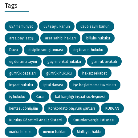
Tags
657 memuriyet
657 sayılı kanun
6306 sayılı kanun
arsa payı satışı
arsa sahibi hakları
bilişim hukuku
Dava
disiplin soruşturması
dış ticaret hukuku
eş durumu tayini
gayrimenkul hukuku
gümrük avukatı
gümrük cezaları
gümrük hukuku
haksız rekabet
inşaat hukuku
iptal davası
işe başlatmama tazminatı
iş hukuku
Karar
kat karşılığı inşaat sözleşmesi
kentsel dönüşüm
Konkordato başvuru şartları
KURGAN
Kuruluş Gözetimli Analiz Sistemi
Kurumlar vergisi istisnası
marka hukuku
memur hakları
Mülkiyet hakkı