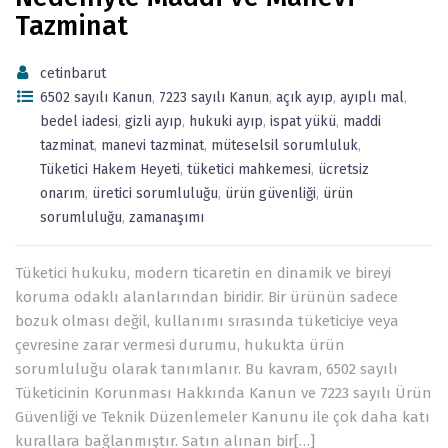
Tazminat
cetinbarut
6502 sayılı Kanun
,
7223 sayılı Kanun
,
açık ayıp
,
ayıplı mal
,
bedel iadesi
,
gizli ayıp
,
hukuki ayıp
,
ispat yükü
,
maddi
tazminat
,
manevi tazminat
,
müteselsil sorumluluk
,
Tüketici Hakem Heyeti
,
tüketici mahkemesi
,
ücretsiz
onarım
,
üretici sorumluluğu
,
ürün güvenliği
,
ürün
sorumluluğu
,
zamanaşımı
Tüketici hukuku, modern ticaretin en dinamik ve bireyi
koruma odaklı alanlarından biridir. Bir ürünün sadece
bozuk olması değil, kullanımı sırasında tüketiciye veya
çevresine zarar vermesi durumu, hukukta ürün
sorumluluğu olarak tanımlanır. Bu kavram, 6502 sayılı
Tüketicinin Korunması Hakkında Kanun ve 7223 sayılı Ürün
Güvenliği ve Teknik Düzenlemeler Kanunu ile çok daha katı
kurallara bağlanmıştır. Satın alınan bir[…]