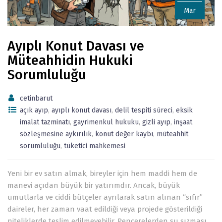
Mar
Ayıplı Konut Davası ve
Müteahhidin Hukuki
Sorumluluğu
cetinbarut
açık ayıp
,
ayıplı konut davası
,
delil tespiti süreci
,
eksik
imalat tazminatı
,
gayrimenkul hukuku
,
gizli ayıp
,
inşaat
sözleşmesine aykırılık
,
konut değer kaybı
,
müteahhit
sorumluluğu
,
tüketici mahkemesi
Yeni bir ev satın almak, bireyler için hem maddi hem de
manevi açıdan büyük bir yatırımdır. Ancak, büyük
umutlarla ve ciddi bütçeler ayrılarak satın alınan “sıfır”
daireler, her zaman vaat edildiği veya projede gösterildiği
niteliklerde teslim edilmeyebilir. Pencerelerden su sızması,