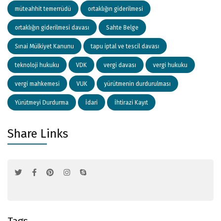
müteahhit temerrüdü
ortaklığın giderilmesi
ortaklığın giderilmesi davası
Sahte Belge
Sınai Mülkiyet Kanunu
tapu iptal ve tescil davası
teknoloji hukuku
VDK
vergi davası
vergi hukuku
vergi mahkemesi
VUK
yürütmenin durdurulması
Yürütmeyi Durdurma
İdari
İhtirazi Kayıt
Share Links
Tags