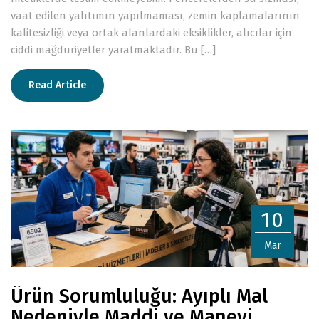
vaat edilen yalıtımın yapılmaması, zemin kaplamalarının
kalitesizliği veya ortak alanlardaki eksiklikler, alıcılar için
ciddi mağduriyetler yaratmaktadır. Bu […]
Read Article
10
Mar
Ürün Sorumluluğu: Ayıplı Mal
Nedeniyle Maddi ve Manevi