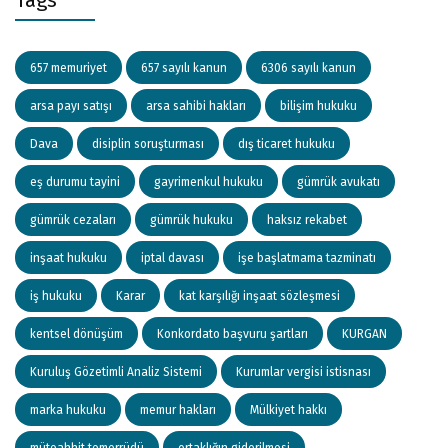
657 memuriyet
657 sayılı kanun
6306 sayılı kanun
arsa payı satışı
arsa sahibi hakları
bilişim hukuku
Dava
disiplin soruşturması
dış ticaret hukuku
eş durumu tayini
gayrimenkul hukuku
gümrük avukatı
gümrük cezaları
gümrük hukuku
haksız rekabet
inşaat hukuku
iptal davası
işe başlatmama tazminatı
iş hukuku
Karar
kat karşılığı inşaat sözleşmesi
kentsel dönüşüm
Konkordato başvuru şartları
KURGAN
Kuruluş Gözetimli Analiz Sistemi
Kurumlar vergisi istisnası
marka hukuku
memur hakları
Mülkiyet hakkı
müteahhit temerrüdü
ortaklığın giderilmesi