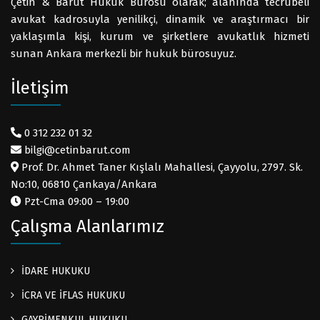
Çetin & Barut Hukuk Bürosu olarak; alanında tecrübeli
avukat kadrosuyla yenilikçi, dinamik ve araştırmacı bir
yaklaşımla kişi, kurum ve şirketlere avukatlık hizmeti
sunan Ankara merkezli bir hukuk bürosuyuz.
İletişim
0 312 232 01 32
bilgi@cetinbarut.com
Prof. Dr. Ahmet Taner Kışlalı Mahallesi, Çayyolu, 2797. Sk.
No:10, 06810 Çankaya/Ankara
Pzt-Cma 09:00 – 19:00
Çalışma Alanlarımız
İDARE HUKUKU
İCRA VE İFLAS HUKUKU
GAYRİMENKUL HUKUKU