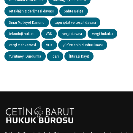
ortaklığın giderilmesi davası
Sahte Belge
Sınai Mülkiyet Kanunu
tapu iptal ve tescil davası
teknoloji hukuku
VDK
vergi davası
vergi hukuku
vergi mahkemesi
VUK
yürütmenin durdurulması
Yürütmeyi Durdurma
İdari
İhtirazi Kayıt