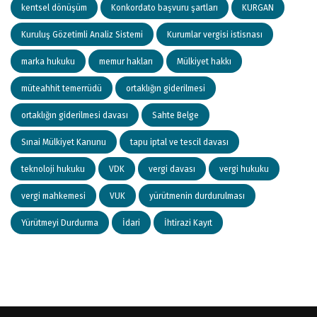
kentsel dönüşüm
Konkordato başvuru şartları
KURGAN
Kuruluş Gözetimli Analiz Sistemi
Kurumlar vergisi istisnası
marka hukuku
memur hakları
Mülkiyet hakkı
müteahhit temerrüdü
ortaklığın giderilmesi
ortaklığın giderilmesi davası
Sahte Belge
Sınai Mülkiyet Kanunu
tapu iptal ve tescil davası
teknoloji hukuku
VDK
vergi davası
vergi hukuku
vergi mahkemesi
VUK
yürütmenin durdurulması
Yürütmeyi Durdurma
İdari
İhtirazi Kayıt