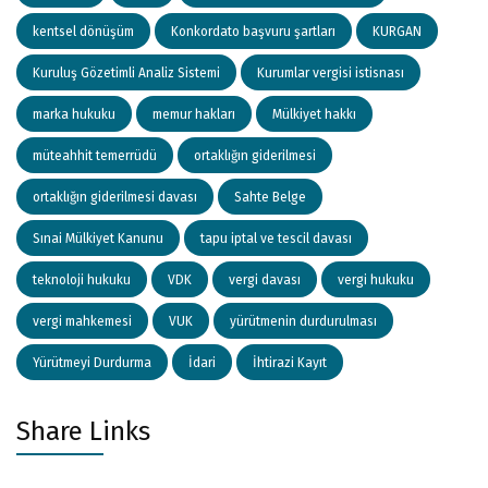
kentsel dönüşüm
Konkordato başvuru şartları
KURGAN
Kuruluş Gözetimli Analiz Sistemi
Kurumlar vergisi istisnası
marka hukuku
memur hakları
Mülkiyet hakkı
müteahhit temerrüdü
ortaklığın giderilmesi
ortaklığın giderilmesi davası
Sahte Belge
Sınai Mülkiyet Kanunu
tapu iptal ve tescil davası
teknoloji hukuku
VDK
vergi davası
vergi hukuku
vergi mahkemesi
VUK
yürütmenin durdurulması
Yürütmeyi Durdurma
İdari
İhtirazi Kayıt
Share Links