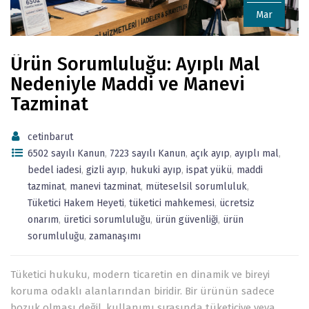
Mar
Ürün Sorumluluğu: Ayıplı Mal
Nedeniyle Maddi ve Manevi
Tazminat
cetinbarut
6502 sayılı Kanun
,
7223 sayılı Kanun
,
açık ayıp
,
ayıplı mal
,
bedel iadesi
,
gizli ayıp
,
hukuki ayıp
,
ispat yükü
,
maddi
tazminat
,
manevi tazminat
,
müteselsil sorumluluk
,
Tüketici Hakem Heyeti
,
tüketici mahkemesi
,
ücretsiz
onarım
,
üretici sorumluluğu
,
ürün güvenliği
,
ürün
sorumluluğu
,
zamanaşımı
Tüketici hukuku, modern ticaretin en dinamik ve bireyi
koruma odaklı alanlarından biridir. Bir ürünün sadece
bozuk olması değil, kullanımı sırasında tüketiciye veya