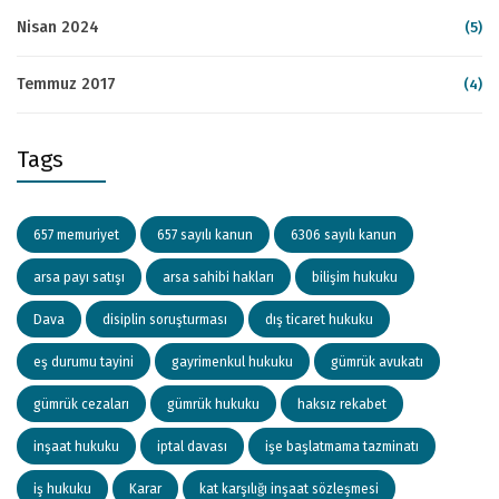
Nisan 2024
(5)
Temmuz 2017
(4)
Tags
657 memuriyet
657 sayılı kanun
6306 sayılı kanun
arsa payı satışı
arsa sahibi hakları
bilişim hukuku
Dava
disiplin soruşturması
dış ticaret hukuku
eş durumu tayini
gayrimenkul hukuku
gümrük avukatı
gümrük cezaları
gümrük hukuku
haksız rekabet
inşaat hukuku
iptal davası
işe başlatmama tazminatı
iş hukuku
Karar
kat karşılığı inşaat sözleşmesi