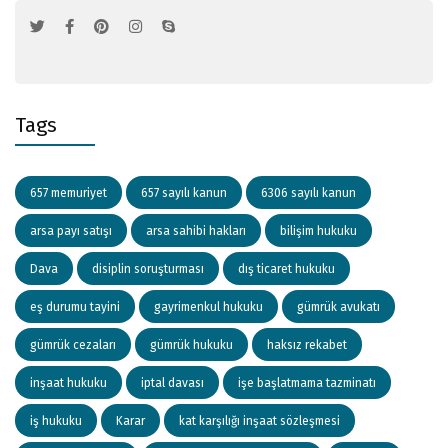
Tags
657 memuriyet
657 sayılı kanun
6306 sayılı kanun
arsa payı satışı
arsa sahibi hakları
bilişim hukuku
Dava
disiplin soruşturması
dış ticaret hukuku
eş durumu tayini
gayrimenkul hukuku
gümrük avukatı
gümrük cezaları
gümrük hukuku
haksız rekabet
inşaat hukuku
iptal davası
işe başlatmama tazminatı
iş hukuku
Karar
kat karşılığı inşaat sözleşmesi