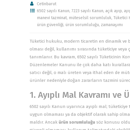
Cetinbarut
6502 sayılı Kanun
,
7223 sayılı Kanun
,
açık ayıp
,
ayı
manevi tazminat
,
müteselsil sorumluluk
,
Tüketici
ürün güvenliği
,
ürün sorumluluğu
,
zamanaşımı
Tüketici hukuku, modern ticaretin en dinamik ve 
olması değil, kullanımı sırasında tüketiciye vey
tanımlanır. Bu kavram,
6502 sayılı Tüketicinin 
Düzenlemeler Kanunu
ile çok daha katı kuralla
satıcı değil, o malı üreten veya ithal eden de mü
ürünler nedeniyle doğan zararların tazmini süreci
1. Ayıplı Mal Kavramı ve Ü
6502 sayılı Kanun uyarınca ayıplı mal; tüketiciye
uygun olmaması ya da objektif olarak sahip olmas
maldır. Ancak
ürün sorumluluğu
söz konusu olduğ