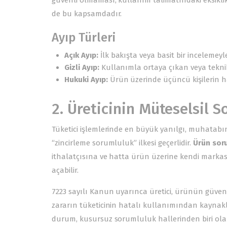
güvenli olmaması, kullanım talimatındaki eksiklik
de bu kapsamdadır.
Ayıp Türleri
Açık Ayıp:
İlk bakışta veya basit bir incelemeyle
Gizli Ayıp:
Kullanımla ortaya çıkan veya tekni
Hukuki Ayıp:
Ürün üzerinde üçüncü kişilerin 
2. Üreticinin Müteselsil 
Tüketici işlemlerinde en büyük yanılgı, muhat
“zincirleme sorumluluk” ilkesi geçerlidir.
Ürün sor
ithalatçısına ve hatta ürün üzerine kendi markasın
açabilir.
7223 sayılı Kanun uyarınca üretici, ürünün güven
zararın tüketicinin hatalı kullanımından kayna
durum, kusursuz sorumluluk hallerinden biri olar