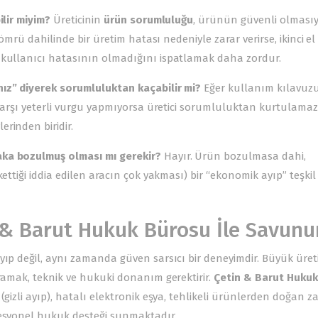
ilir miyim?
Üreticinin
ürün sorumluluğu
, ürünün güvenli olmasıy
 ömrü dahilinde bir üretim hatası nedeniyle zarar verirse, ikinci el
 kullanıcı hatasının olmadığını ispatlamak daha zordur.
nız” diyerek sorumluluktan kaçabilir mi?
Eğer kullanım kılavuz
e karşı yeterli vurgu yapmıyorsa üretici sorumluluktan kurtulamaz
rinden biridir.
aka bozulmuş olması mı gerekir?
Hayır. Ürün bozulmasa dahi,
ettiği iddia edilen aracın çok yakması) bir “ekonomik ayıp” teşkil
n & Barut Hukuk Bürosu İle Savunu
yıp değil, aynı zamanda güven sarsıcı bir deneyimdir. Büyük üreti
aramak, teknik ve hukuki donanım gerektirir.
Çetin & Barut Hukuk
 (gizli ayıp), hatalı elektronik eşya, tehlikeli ürünlerden doğan z
fesyonel hukuk desteği sunmaktadır.