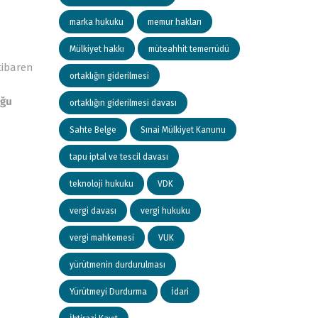
marka hukuku
memur hakları
Mülkiyet hakkı
müteahhit temerrüdü
tibaren
ortaklığın giderilmesi
uğu
ortaklığın giderilmesi davası
Sahte Belge
Sınai Mülkiyet Kanunu
tapu iptal ve tescil davası
teknoloji hukuku
VDK
:
vergi davası
vergi hukuku
vergi mahkemesi
VUK
yürütmenin durdurulması
Yürütmeyi Durdurma
İdari