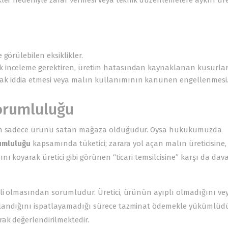
ler nedeniyle zarar vermesi veya teknik düzenlemelere aykırı üre
 görülebilen eksiklikler.
k inceleme gerektiren, üretim hatasından kaynaklanan kusurlar
hak iddia etmesi veya malın kullanımının kanunen engellenmesi
Sorumluluğu
abın sadece ürünü satan mağaza olduğudur. Oysa hukukumuzda
umluluğu
kapsamında tüketici; zarara yol açan malın üreticisine,
ı koyarak üretici gibi görünen “ticari temsilcisine” karşı da dav
li olmasından sorumludur. Üretici, ürünün ayıplı olmadığını ve
klandığını ispatlayamadığı sürece tazminat ödemekle yükümlüdü
ak değerlendirilmektedir.