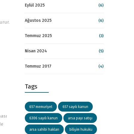
Eylül 2025
(6)
Ağustos 2025
(6)
urur.
Temmuz 2025
(3)
Nisan 2024
(5)
Temmuz 2017
(4)
Tags
657 memuriyet
657 sayılı kanun
ması
6306 sayılı kanun
arsa payı satışı
de
arsa sahibi hakları
bilişim hukuku