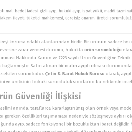
plı mal
,
bedel iadesi
,
gizli ayıp
,
hukuki ayıp
,
ispat yükü
,
maddi tazmina
 Hakem Heyeti
,
tüketici mahkemesi
,
ücretsiz onarım
,
üretici sorumluluğ
bireyi koruma odaklı alanlarından biridir. Bir ürünün sadece boz
a çevresine zarar vermesi durumu, hukukta
ürün sorumluluğu
olar
Korunması Hakkında Kanun
ve
7223 sayılı Ürün Güvenliği ve Teknik
ra bağlanmıştır. Satın alınan bir malın ayıplı olması durumund
teselsilen sorumludur.
Çetin & Barut Hukuk Bürosu
olarak, ayıpl
ni ve üreticinin hukuki sorumluluk sınırlarını bu rehberde incel
rün Güvenliği İlişkisi
 teslimi anında, taraflarca kararlaştırılmış olan örnek veya mode
ı gereken özellikleri taşımaması nedeniyle sözleşmeye aykırı o
unda ayıp, sadece fonksiyonel bir bozukluktan ibaret değildir. 