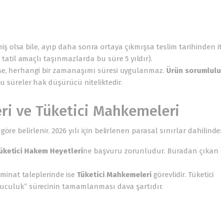
ş olsa bile, ayıp daha sonra ortaya çıkmışsa teslim tarihinden i
til amaçlı taşınmazlarda bu süre 5 yıldır).
mişse, herhangi bir zamanaşımı süresi uygulanmaz.
Ürün sorumlul
süreler hak düşürücü niteliktedir.
eri ve Tüketici Mahkemeleri
re belirlenir. 2026 yılı için belirlenen parasal sınırlar dahilinde
üketici Hakem Heyetleri
ne başvuru zorunludur. Buradan çıkan
minat taleplerinde ise
Tüketici Mahkemeleri
görevlidir. Tüketici
culuk” sürecinin tamamlanması dava şartıdır.