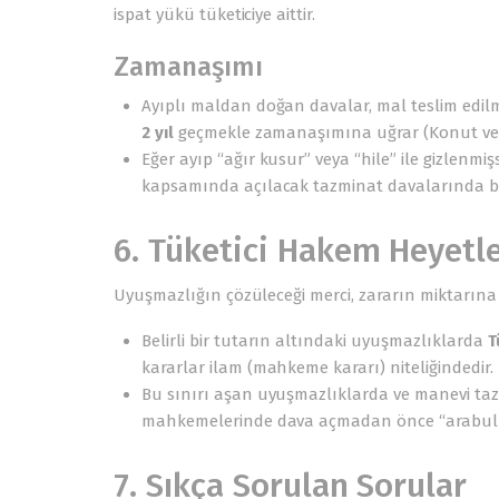
ispat yükü tüketiciye aittir.
Zamanaşımı
Ayıplı maldan doğan davalar, mal teslim edilmi
2 yıl
geçmekle zamanaşımına uğrar (Konut ve ta
Eğer ayıp “ağır kusur” veya “hile” ile gizlen
kapsamında açılacak tazminat davalarında bu 
6. Tüketici Hakem Heyetl
Uyuşmazlığın çözüleceği merci, zararın miktarına gö
Belirli bir tutarın altındaki uyuşmazlıklarda
T
kararlar ilam (mahkeme kararı) niteliğindedir.
Bu sınırı aşan uyuşmazlıklarda ve manevi taz
mahkemelerinde dava açmadan önce “arabulu
7. Sıkça Sorulan Sorular