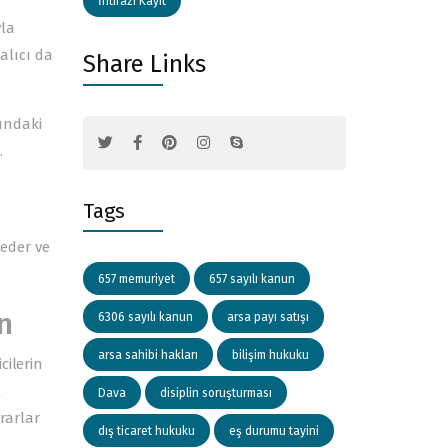
İhtirazi Kayıt
la
 alıcı da
Share Links
undaki
.
Tags
 eder ve
657 memuriyet
657 sayılı kanun
n
6306 sayılı kanun
arsa payı satışı
arsa sahibi hakları
bilişim hukuku
cilerin
Dava
disiplin soruşturması
ararlar
dış ticaret hukuku
eş durumu tayini