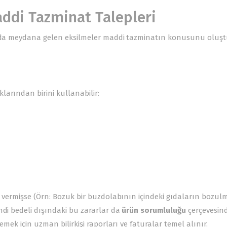
addi Tazminat Talepleri
ğında meydana gelen eksilmeler maddi tazminatın konusunu oluşt
arından birini kullanabilir:
r vermişse (Örn: Bozuk bir buzdolabının içindeki gıdaların bozul
ndi bedeli dışındaki bu zararlar da
ürün sorumluluğu
çerçevesin
emek için uzman bilirkişi raporları ve faturalar temel alınır.