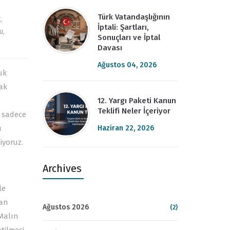
Türk Vatandaşlığının
t
,
İptali: Şartları,
u
,
Sonuçları ve İptal
Davası
Ağustos 04, 2026
uk
ak
12. Yargı Paketi Kanun
Teklifi Neler İçeriyor
a sadece
Haziran 22, 2026
ı
iyoruz.
Archives
le
lan
Ağustos 2026
(2)
Malın