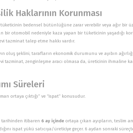
ilik Haklarının Korunması
tüketicinin bedensel bütünlüğüne zarar verebilir veya ağır bir 
yan bir otomobil nedeniyle kaza yapan bir tüketicinin yaşadığı kor
anevi tazminat talep etme hakkı vardır.
ın oluş şeklini, tarafların ekonomik durumunu ve ayıbın ağırlığ
 tazminat, zenginleşme aracı olmasa da, üreticinin ihmaline ka
mı Süreleri
aman ortaya çıktığı” ve “ispat” konusudur.
 tarihinden itibaren
6 ay içinde
ortaya çıkan ayıpların, teslim a
ğını ispat yükü satıcıya/üreticiye geçer. 6 aydan sonraki süreçte