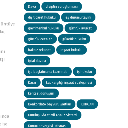
Dava
disiplin soruşturması
dış ticaret hukuku
eş durumu tayini
üzüntüye
gayrimenkul hukuku
gümrük avukatı
ku,
gümrük cezaları
gümrük hukuku
haksız rekabet
inşaat hukuku
ını
rşı
iptal davası
işe başlatmama tazminatı
iş hukuku
Karar
kat karşılığı inşaat sözleşmesi
kentsel dönüşüm
Konkordato başvuru şartları
KURGAN
Kuruluş Gözetimli Analiz Sistemi
nında
 ise
Kurumlar vergisi istisnası