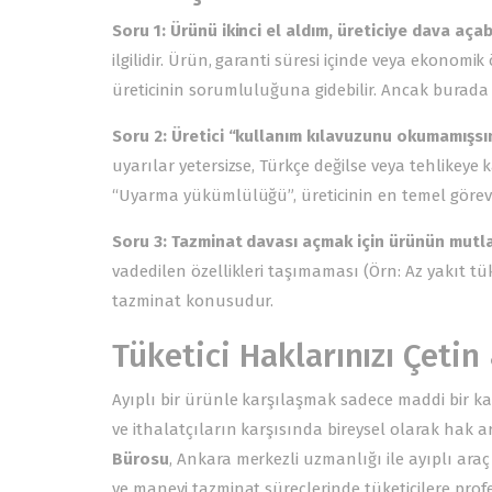
Soru 1: Ürünü ikinci el aldım, üreticiye dava açab
ilgilidir. Ürün, garanti süresi içinde veya ekonomik
üreticinin sorumluluğuna gidebilir. Ancak burada
Soru 2: Üretici “kullanım kılavuzunu okumamışsı
uyarılar yetersizse, Türkçe değilse veya tehlikey
“Uyarma yükümlülüğü”, üreticinin en temel görevle
Soru 3: Tazminat davası açmak için ürünün mutl
vadedilen özellikleri taşımaması (Örn: Az yakıt tük
tazminat konusudur.
Tüketici Haklarınızı Çeti
Ayıplı bir ürünle karşılaşmak sadece maddi bir ka
ve ithalatçıların karşısında bireysel olarak hak 
Bürosu
, Ankara merkezli uzmanlığı ile ayıplı araç
ve manevi tazminat süreçlerinde tüketicilere pro