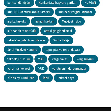
kentsel dönüşüm
Konkordato başvuru şartları
KURGAN
Kuruluş Gözetimli Analiz Sistemi
Kurumlar vergisi istisnası
marka hukuku
memur hakları
Mülkiyet hakkı
müteahhit temerrüdü
ortaklığın giderilmesi
ortaklığın giderilmesi davası
Sahte Belge
Sınai Mülkiyet Kanunu
tapu iptal ve tescil davası
teknoloji hukuku
VDK
vergi davası
vergi hukuku
vergi mahkemesi
VUK
yürütmenin durdurulması
Yürütmeyi Durdurma
İdari
İhtirazi Kayıt