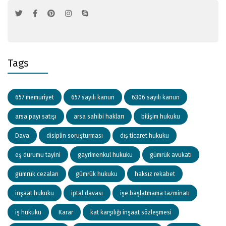
Tags
657 memuriyet
657 sayılı kanun
6306 sayılı kanun
arsa payı satışı
arsa sahibi hakları
bilişim hukuku
Dava
disiplin soruşturması
dış ticaret hukuku
eş durumu tayini
gayrimenkul hukuku
gümrük avukatı
gümrük cezaları
gümrük hukuku
haksız rekabet
inşaat hukuku
iptal davası
işe başlatmama tazminatı
iş hukuku
Karar
kat karşılığı inşaat sözleşmesi