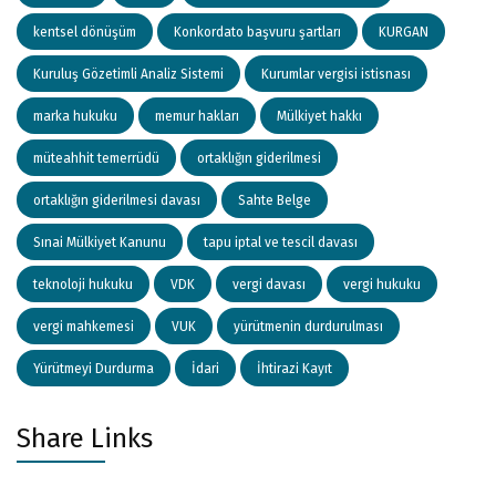
kentsel dönüşüm
Konkordato başvuru şartları
KURGAN
Kuruluş Gözetimli Analiz Sistemi
Kurumlar vergisi istisnası
marka hukuku
memur hakları
Mülkiyet hakkı
müteahhit temerrüdü
ortaklığın giderilmesi
ortaklığın giderilmesi davası
Sahte Belge
Sınai Mülkiyet Kanunu
tapu iptal ve tescil davası
teknoloji hukuku
VDK
vergi davası
vergi hukuku
vergi mahkemesi
VUK
yürütmenin durdurulması
Yürütmeyi Durdurma
İdari
İhtirazi Kayıt
Share Links