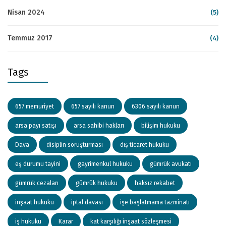
Nisan 2024
(5)
Temmuz 2017
(4)
Tags
657 memuriyet
657 sayılı kanun
6306 sayılı kanun
arsa payı satışı
arsa sahibi hakları
bilişim hukuku
Dava
disiplin soruşturması
dış ticaret hukuku
eş durumu tayini
gayrimenkul hukuku
gümrük avukatı
gümrük cezaları
gümrük hukuku
haksız rekabet
inşaat hukuku
iptal davası
işe başlatmama tazminatı
iş hukuku
Karar
kat karşılığı inşaat sözleşmesi