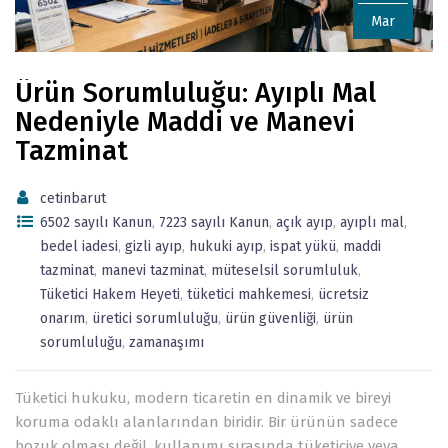
Mar
Ürün Sorumluluğu: Ayıplı Mal
Nedeniyle Maddi ve Manevi
Tazminat
cetinbarut
6502 sayılı Kanun
,
7223 sayılı Kanun
,
açık ayıp
,
ayıplı mal
,
bedel iadesi
,
gizli ayıp
,
hukuki ayıp
,
ispat yükü
,
maddi
tazminat
,
manevi tazminat
,
müteselsil sorumluluk
,
Tüketici Hakem Heyeti
,
tüketici mahkemesi
,
ücretsiz
onarım
,
üretici sorumluluğu
,
ürün güvenliği
,
ürün
sorumluluğu
,
zamanaşımı
Tüketici hukuku, modern ticaretin en dinamik ve bireyi
koruma odaklı alanlarından biridir. Bir ürünün sadece
bozuk olması değil, kullanımı sırasında tüketiciye veya