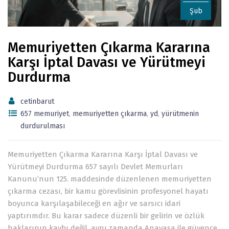
Şub
Memuriyetten Çıkarma Kararına
Karşı İptal Davası ve Yürütmeyi
Durdurma
cetinbarut
657 memuriyet
,
memuriyetten çıkarma
,
yd
,
yürütmenin
durdurulması
Memuriyetten Çıkarma Kararına Karşı İptal Davası ve
Yürütmeyi Durdurma 657 sayılı Devlet Memurları
Kanunu’nun 125. maddesinde düzenlenen memuriyetten
çıkarma cezası, bir kamu görevlisinin profesyonel hayatı
boyunca karşılaşabileceği en ağır ve sarsıcı idari
yaptırımdır. Bu karar sadece düzenli bir gelirin ve özlük
haklarının kaybı değil, aynı zamanda Anayasa ile güvence