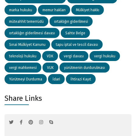
marka hukuku
memur hakları
Mülkiyet hakkı
müteahhit temerrüdü
ortaklığın giderilmesi
ortaklığın giderilmesi davası
Sahte Belge
Sınai Mülkiyet Kanunu
tapu iptal ve tescil davası
teknoloji hukuku
VDK
vergi davası
vergi hukuku
vergi mahkemesi
VUK
yürütmenin durdurulması
Yürütmeyi Durdurma
İdari
İhtirazi Kayıt
Share Links