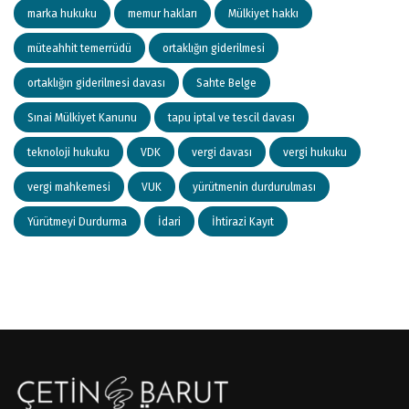
marka hukuku
memur hakları
Mülkiyet hakkı
müteahhit temerrüdü
ortaklığın giderilmesi
ortaklığın giderilmesi davası
Sahte Belge
Sınai Mülkiyet Kanunu
tapu iptal ve tescil davası
teknoloji hukuku
VDK
vergi davası
vergi hukuku
vergi mahkemesi
VUK
yürütmenin durdurulması
Yürütmeyi Durdurma
İdari
İhtirazi Kayıt