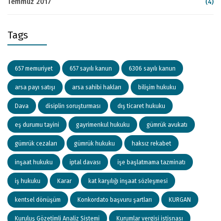
Temmuz 2017
(4)
Tags
657 memuriyet
657 sayılı kanun
6306 sayılı kanun
arsa payı satışı
arsa sahibi hakları
bilişim hukuku
Dava
disiplin soruşturması
dış ticaret hukuku
eş durumu tayini
gayrimenkul hukuku
gümrük avukatı
gümrük cezaları
gümrük hukuku
haksız rekabet
inşaat hukuku
iptal davası
işe başlatmama tazminatı
iş hukuku
Karar
kat karşılığı inşaat sözleşmesi
kentsel dönüşüm
Konkordato başvuru şartları
KURGAN
Kuruluş Gözetimli Analiz Sistemi
Kurumlar vergisi istisnası