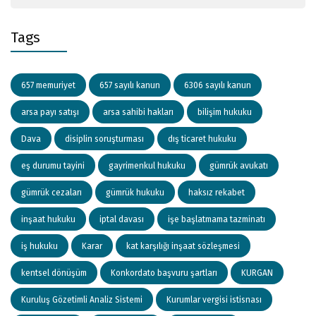
Tags
657 memuriyet
657 sayılı kanun
6306 sayılı kanun
arsa payı satışı
arsa sahibi hakları
bilişim hukuku
Dava
disiplin soruşturması
dış ticaret hukuku
eş durumu tayini
gayrimenkul hukuku
gümrük avukatı
gümrük cezaları
gümrük hukuku
haksız rekabet
inşaat hukuku
iptal davası
işe başlatmama tazminatı
iş hukuku
Karar
kat karşılığı inşaat sözleşmesi
kentsel dönüşüm
Konkordato başvuru şartları
KURGAN
Kuruluş Gözetimli Analiz Sistemi
Kurumlar vergisi istisnası