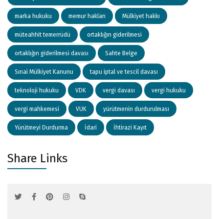
marka hukuku
memur hakları
Mülkiyet hakkı
müteahhit temerrüdü
ortaklığın giderilmesi
ortaklığın giderilmesi davası
Sahte Belge
Sınai Mülkiyet Kanunu
tapu iptal ve tescil davası
teknoloji hukuku
VDK
vergi davası
vergi hukuku
vergi mahkemesi
VUK
yürütmenin durdurulması
Yürütmeyi Durdurma
İdari
İhtirazi Kayıt
Share Links