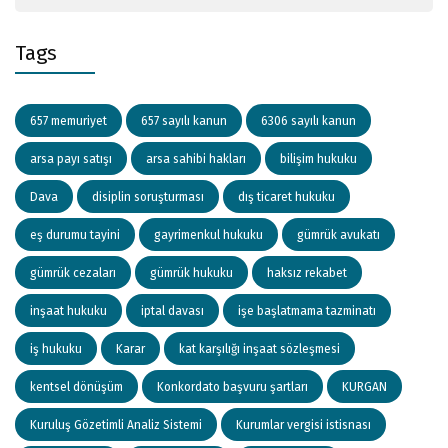
Tags
657 memuriyet
657 sayılı kanun
6306 sayılı kanun
arsa payı satışı
arsa sahibi hakları
bilişim hukuku
Dava
disiplin soruşturması
dış ticaret hukuku
eş durumu tayini
gayrimenkul hukuku
gümrük avukatı
gümrük cezaları
gümrük hukuku
haksız rekabet
inşaat hukuku
iptal davası
işe başlatmama tazminatı
iş hukuku
Karar
kat karşılığı inşaat sözleşmesi
kentsel dönüşüm
Konkordato başvuru şartları
KURGAN
Kuruluş Gözetimli Analiz Sistemi
Kurumlar vergisi istisnası