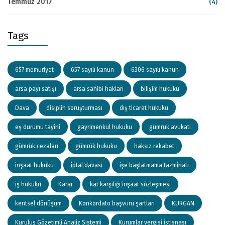
Temmuz 2017
(4)
Tags
657 memuriyet
657 sayılı kanun
6306 sayılı kanun
arsa payı satışı
arsa sahibi hakları
bilişim hukuku
Dava
disiplin soruşturması
dış ticaret hukuku
eş durumu tayini
gayrimenkul hukuku
gümrük avukatı
gümrük cezaları
gümrük hukuku
haksız rekabet
inşaat hukuku
iptal davası
işe başlatmama tazminatı
iş hukuku
Karar
kat karşılığı inşaat sözleşmesi
kentsel dönüşüm
Konkordato başvuru şartları
KURGAN
Kuruluş Gözetimli Analiz Sistemi
Kurumlar vergisi istisnası