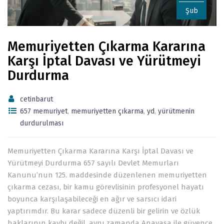
Şub
Memuriyetten Çıkarma Kararına
Karşı İptal Davası ve Yürütmeyi
Durdurma
cetinbarut
657 memuriyet
,
memuriyetten çıkarma
,
yd
,
yürütmenin
durdurulması
Memuriyetten Çıkarma Kararına Karşı İptal Davası ve
Yürütmeyi Durdurma 657 sayılı Devlet Memurları
Kanunu’nun 125. maddesinde düzenlenen memuriyetten
çıkarma cezası, bir kamu görevlisinin profesyonel hayatı
boyunca karşılaşabileceği en ağır ve sarsıcı idari
yaptırımdır. Bu karar sadece düzenli bir gelirin ve özlük
haklarının kaybı değil, aynı zamanda Anayasa ile güvence