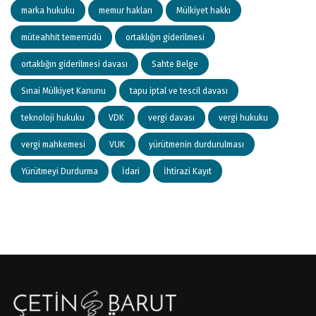
marka hukuku
memur hakları
Mülkiyet hakkı
müteahhit temerrüdü
ortaklığın giderilmesi
ortaklığın giderilmesi davası
Sahte Belge
Sınai Mülkiyet Kanunu
tapu iptal ve tescil davası
teknoloji hukuku
VDK
vergi davası
vergi hukuku
vergi mahkemesi
VUK
yürütmenin durdurulması
Yürütmeyi Durdurma
İdari
İhtirazi Kayıt