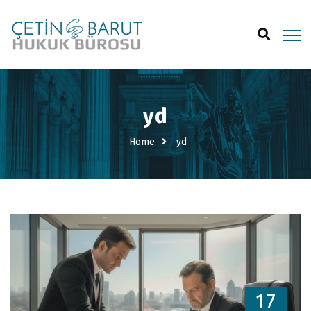
yd
Home
yd
17