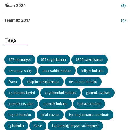
Nisan 2024
(5)
Temmuz 2017
(4)
Tags
657 memuriyet
657 sayılı kanun
6306 sayılı kanun
arsa payı satışı
arsa sahibi hakları
bilişim hukuku
Dava
disiplin soruşturması
dış ticaret hukuku
eş durumu tayini
gayrimenkul hukuku
gümrük avukatı
gümrük cezaları
gümrük hukuku
haksız rekabet
inşaat hukuku
iptal davası
işe başlatmama tazminatı
iş hukuku
Karar
kat karşılığı inşaat sözleşmesi