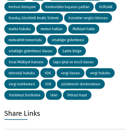
kentsel dönüşüm
Konkordato başvuru şartları
KURGAN
Kuruluş Gözetimli Analiz Sistemi
Kurumlar vergisi istisnası
marka hukuku
memur hakları
Mülkiyet hakkı
müteahhit temerrüdü
ortaklığın giderilmesi
ortaklığın giderilmesi davası
Sahte Belge
Sınai Mülkiyet Kanunu
tapu iptal ve tescil davası
teknoloji hukuku
VDK
vergi davası
vergi hukuku
vergi mahkemesi
VUK
yürütmenin durdurulması
Yürütmeyi Durdurma
İdari
İhtirazi Kayıt
Share Links