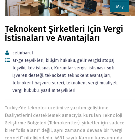
May
Teknokent Şirketleri İçin Vergi
İstisnaları ve Avantajları
cetinbarut
ar-ge teşvikleri
,
bilişim hukuku
,
gelir vergisi stopaj
teşviki
,
kdv istisnası
,
Kurumlar vergisi istisnası
,
sgk
işveren desteği
,
teknokent
,
teknokent avantajları
,
teknokent başvuru süreci
,
teknokent vergi muafiyeti
,
vergi hukuku
,
yazılım teşvikleri
Türkiye’de teknoloji üretimi ve yazılım geliştirme
faaliyetlerini desteklemek amacıyla kurulan Teknoloji
Geliştirme Bölgeleri (Teknokentler), şirketler için sadece
birer “ofis alanı” değil, aynı zamanda devasa bir “vergi
cenneti” niteliğindedir. 4691 sayılı Kanun kapsamında