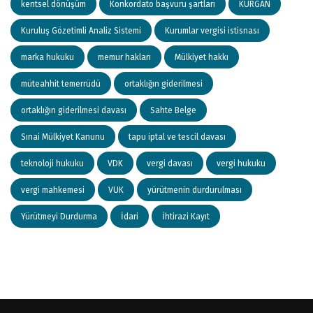
kentsel dönüşüm
Konkordato başvuru şartları
KURGAN
Kuruluş Gözetimli Analiz Sistemi
Kurumlar vergisi istisnası
marka hukuku
memur hakları
Mülkiyet hakkı
müteahhit temerrüdü
ortaklığın giderilmesi
ortaklığın giderilmesi davası
Sahte Belge
Sınai Mülkiyet Kanunu
tapu iptal ve tescil davası
teknoloji hukuku
VDK
vergi davası
vergi hukuku
vergi mahkemesi
VUK
yürütmenin durdurulması
Yürütmeyi Durdurma
İdari
İhtirazi Kayıt