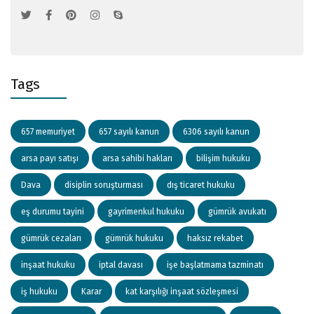
Tags
657 memuriyet
657 sayılı kanun
6306 sayılı kanun
arsa payı satışı
arsa sahibi hakları
bilişim hukuku
Dava
disiplin soruşturması
dış ticaret hukuku
eş durumu tayini
gayrimenkul hukuku
gümrük avukatı
gümrük cezaları
gümrük hukuku
haksız rekabet
inşaat hukuku
iptal davası
işe başlatmama tazminatı
iş hukuku
Karar
kat karşılığı inşaat sözleşmesi