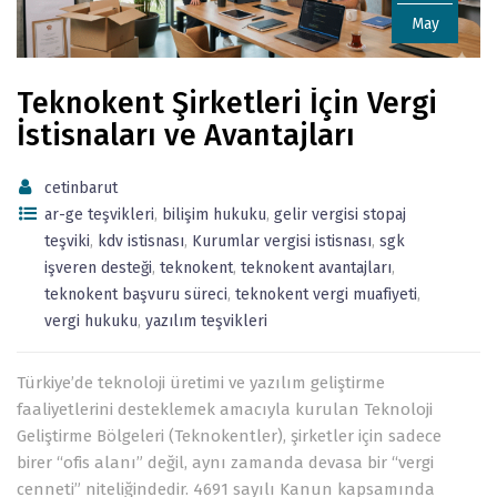
May
Teknokent Şirketleri İçin Vergi
İstisnaları ve Avantajları
cetinbarut
ar-ge teşvikleri
,
bilişim hukuku
,
gelir vergisi stopaj
teşviki
,
kdv istisnası
,
Kurumlar vergisi istisnası
,
sgk
işveren desteği
,
teknokent
,
teknokent avantajları
,
teknokent başvuru süreci
,
teknokent vergi muafiyeti
,
vergi hukuku
,
yazılım teşvikleri
Türkiye’de teknoloji üretimi ve yazılım geliştirme
faaliyetlerini desteklemek amacıyla kurulan Teknoloji
Geliştirme Bölgeleri (Teknokentler), şirketler için sadece
birer “ofis alanı” değil, aynı zamanda devasa bir “vergi
cenneti” niteliğindedir. 4691 sayılı Kanun kapsamında