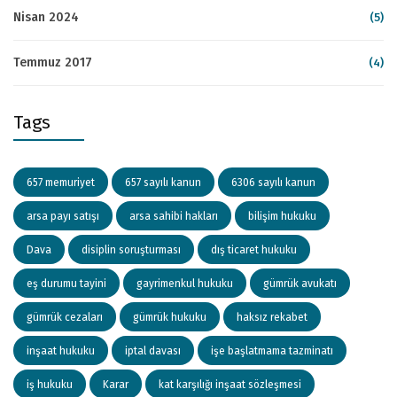
Nisan 2024
(5)
Temmuz 2017
(4)
Tags
657 memuriyet
657 sayılı kanun
6306 sayılı kanun
arsa payı satışı
arsa sahibi hakları
bilişim hukuku
Dava
disiplin soruşturması
dış ticaret hukuku
eş durumu tayini
gayrimenkul hukuku
gümrük avukatı
gümrük cezaları
gümrük hukuku
haksız rekabet
inşaat hukuku
iptal davası
işe başlatmama tazminatı
iş hukuku
Karar
kat karşılığı inşaat sözleşmesi