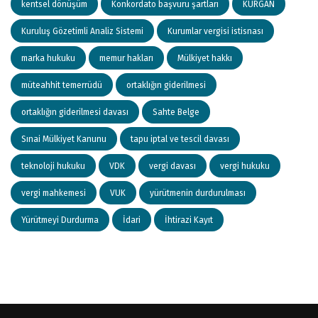
kentsel dönüşüm
Konkordato başvuru şartları
KURGAN
Kuruluş Gözetimli Analiz Sistemi
Kurumlar vergisi istisnası
marka hukuku
memur hakları
Mülkiyet hakkı
müteahhit temerrüdü
ortaklığın giderilmesi
ortaklığın giderilmesi davası
Sahte Belge
Sınai Mülkiyet Kanunu
tapu iptal ve tescil davası
teknoloji hukuku
VDK
vergi davası
vergi hukuku
vergi mahkemesi
VUK
yürütmenin durdurulması
Yürütmeyi Durdurma
İdari
İhtirazi Kayıt