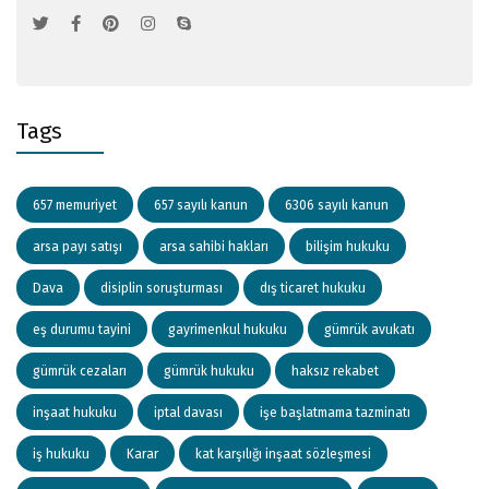
Tags
657 memuriyet
657 sayılı kanun
6306 sayılı kanun
arsa payı satışı
arsa sahibi hakları
bilişim hukuku
Dava
disiplin soruşturması
dış ticaret hukuku
eş durumu tayini
gayrimenkul hukuku
gümrük avukatı
gümrük cezaları
gümrük hukuku
haksız rekabet
inşaat hukuku
iptal davası
işe başlatmama tazminatı
iş hukuku
Karar
kat karşılığı inşaat sözleşmesi