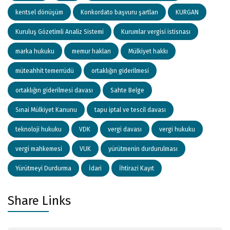
kentsel dönüşüm
Konkordato başvuru şartları
KURGAN
Kuruluş Gözetimli Analiz Sistemi
Kurumlar vergisi istisnası
marka hukuku
memur hakları
Mülkiyet hakkı
müteahhit temerrüdü
ortaklığın giderilmesi
ortaklığın giderilmesi davası
Sahte Belge
Sınai Mülkiyet Kanunu
tapu iptal ve tescil davası
teknoloji hukuku
VDK
vergi davası
vergi hukuku
vergi mahkemesi
VUK
yürütmenin durdurulması
Yürütmeyi Durdurma
İdari
İhtirazi Kayıt
Share Links