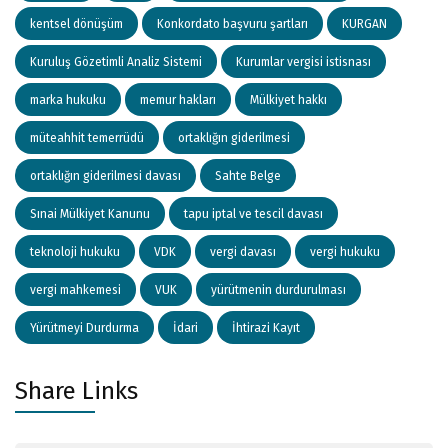
kentsel dönüşüm
Konkordato başvuru şartları
KURGAN
Kuruluş Gözetimli Analiz Sistemi
Kurumlar vergisi istisnası
marka hukuku
memur hakları
Mülkiyet hakkı
müteahhit temerrüdü
ortaklığın giderilmesi
ortaklığın giderilmesi davası
Sahte Belge
Sınai Mülkiyet Kanunu
tapu iptal ve tescil davası
teknoloji hukuku
VDK
vergi davası
vergi hukuku
vergi mahkemesi
VUK
yürütmenin durdurulması
Yürütmeyi Durdurma
İdari
İhtirazi Kayıt
Share Links