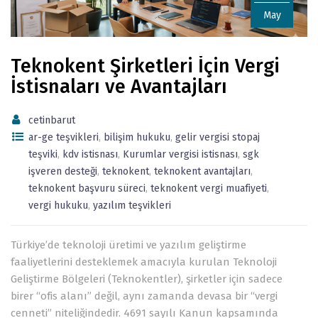
May
Teknokent Şirketleri İçin Vergi
İstisnaları ve Avantajları
cetinbarut
ar-ge teşvikleri
,
bilişim hukuku
,
gelir vergisi stopaj
teşviki
,
kdv istisnası
,
Kurumlar vergisi istisnası
,
sgk
işveren desteği
,
teknokent
,
teknokent avantajları
,
teknokent başvuru süreci
,
teknokent vergi muafiyeti
,
vergi hukuku
,
yazılım teşvikleri
Türkiye’de teknoloji üretimi ve yazılım geliştirme
faaliyetlerini desteklemek amacıyla kurulan Teknoloji
Geliştirme Bölgeleri (Teknokentler), şirketler için sadece
birer “ofis alanı” değil, aynı zamanda devasa bir “vergi
cenneti” niteliğindedir. 4691 sayılı Kanun kapsamında