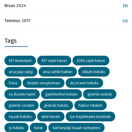
Nisan 2024
(5)
Temmuz 2017
(4)
Tags
657 memuriyet
657 sayılı kanun
6306 sayılı kanun
arsa payı satışı
arsa sahibi hakları
bilişim hukuku
Dava
disiplin soruşturması
dış ticaret hukuku
eş durumu tayini
gayrimenkul hukuku
gümrük avukatı
gümrük cezaları
gümrük hukuku
haksız rekabet
inşaat hukuku
iptal davası
işe başlatmama tazminatı
iş hukuku
Karar
kat karşılığı inşaat sözleşmesi