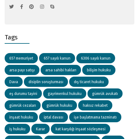
Tags
657 memuriyet
657 sayılı kanun
6306 sayılı kanun
arsa payı satışı
arsa sahibi hakları
bilişim hukuku
Dava
disiplin soruşturması
dış ticaret hukuku
eş durumu tayini
gayrimenkul hukuku
gümrük avukatı
gümrük cezaları
gümrük hukuku
haksız rekabet
inşaat hukuku
iptal davası
işe başlatmama tazminatı
iş hukuku
Karar
kat karşılığı inşaat sözleşmesi