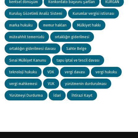
kentsel dönüşüm
Konkordato başvuru şartları
KURGAN
Kuruluş Gözetimli Analiz Sistemi
Kurumlar vergisi istisnası
marka hukuku
memur hakları
Mülkiyet hakkı
müteahhit temerrüdü
ortaklığın giderilmesi
ortaklığın giderilmesi davası
Sahte Belge
Sınai Mülkiyet Kanunu
tapu iptal ve tescil davası
teknoloji hukuku
VDK
vergi davası
vergi hukuku
vergi mahkemesi
VUK
yürütmenin durdurulması
Yürütmeyi Durdurma
İdari
İhtirazi Kayıt