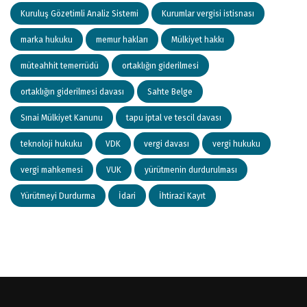
Kuruluş Gözetimli Analiz Sistemi
Kurumlar vergisi istisnası
marka hukuku
memur hakları
Mülkiyet hakkı
müteahhit temerrüdü
ortaklığın giderilmesi
ortaklığın giderilmesi davası
Sahte Belge
Sınai Mülkiyet Kanunu
tapu iptal ve tescil davası
teknoloji hukuku
VDK
vergi davası
vergi hukuku
vergi mahkemesi
VUK
yürütmenin durdurulması
Yürütmeyi Durdurma
İdari
İhtirazi Kayıt