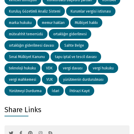
Kuruluş Gözetimli Analiz Sistemi
Kurumlar vergisi istisnası
marka hukuku
memur hakları
Mülkiyet hakkı
müteahhit temerrüdü
ortaklığın giderilmesi
ortaklığın giderilmesi davası
Sahte Belge
Sınai Mülkiyet Kanunu
tapu iptal ve tescil davası
teknoloji hukuku
VDK
vergi davası
vergi hukuku
vergi mahkemesi
VUK
yürütmenin durdurulması
Yürütmeyi Durdurma
İdari
İhtirazi Kayıt
Share Links