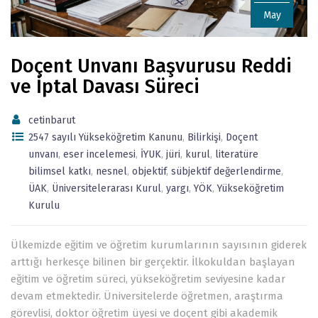
May
Doçent Unvanı Başvurusu Reddi
ve İptal Davası Süreci
cetinbarut
2547 sayılı Yükseköğretim Kanunu
,
Bilirkişi
,
Doçent
unvanı
,
eser incelemesi
,
İYUK
,
jüri
,
kurul
,
literatüre
bilimsel katkı
,
nesnel
,
objektif
,
sübjektif değerlendirme
,
ÜAK
,
Üniversitelerarası Kurul
,
yargı
,
YÖK
,
Yükseköğretim
Kurulu
Ülkemizde eğitim ve öğretim kurumlarının sayısının giderek
arttığı herkesçe bilinen bir gerçektir. İlkokuldan başlayan
eğitim ve öğretim süreci, yükseköğretim seviyesine kadar
devam etmektedir. Üniversitelerde öğretmen, araştırma
görevlisi, doktor öğretim üyesi ve doçent gibi akademik