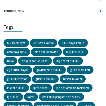
Temmuz 2017
(4)
Tags
657 memuriyet
657 sayılı kanun
6306 sayılı kanun
arsa payı satışı
arsa sahibi hakları
bilişim hukuku
Dava
disiplin soruşturması
dış ticaret hukuku
eş durumu tayini
gayrimenkul hukuku
gümrük avukatı
gümrük cezaları
gümrük hukuku
haksız rekabet
inşaat hukuku
iptal davası
işe başlatmama tazminatı
iş hukuku
Karar
kat karşılığı inşaat sözleşmesi
kentsel dönüşüm
Konkordato başvuru şartları
KURGAN