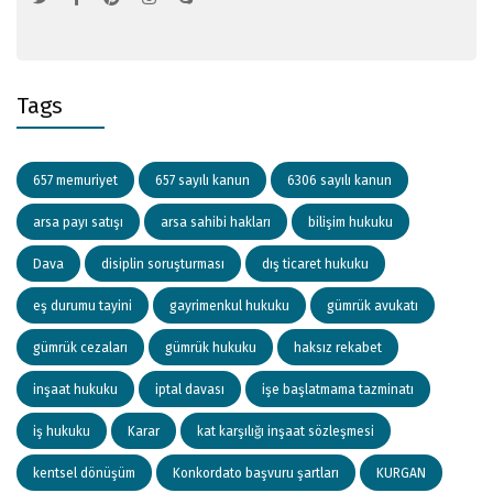
Tags
657 memuriyet
657 sayılı kanun
6306 sayılı kanun
arsa payı satışı
arsa sahibi hakları
bilişim hukuku
Dava
disiplin soruşturması
dış ticaret hukuku
eş durumu tayini
gayrimenkul hukuku
gümrük avukatı
gümrük cezaları
gümrük hukuku
haksız rekabet
inşaat hukuku
iptal davası
işe başlatmama tazminatı
iş hukuku
Karar
kat karşılığı inşaat sözleşmesi
kentsel dönüşüm
Konkordato başvuru şartları
KURGAN