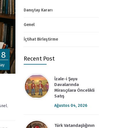
Danıştay Kararı
Genel
İçtihat Birleştirme
08
Recent Post
ay
İzale-i Şuyu
Davalarında
Mirasçılara Öncelikli
Satış
Ağustos 04, 2026
snel
,
Türk Vatandaşlığının