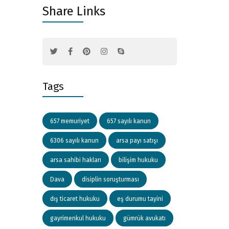
Share Links
Tags
657 memuriyet
657 sayılı kanun
6306 sayılı kanun
arsa payı satışı
arsa sahibi hakları
bilişim hukuku
Dava
disiplin soruşturması
dış ticaret hukuku
eş durumu tayini
gayrimenkul hukuku
gümrük avukatı