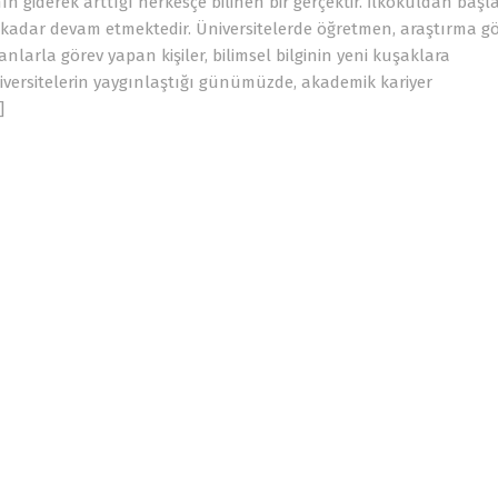
n giderek arttığı herkesçe bilinen bir gerçektir. İlkokuldan baş
e kadar devam etmektedir. Üniversitelerde öğretmen, araştırma gör
larla görev yapan kişiler, bilimsel bilginin yeni kuşaklara
iversitelerin yaygınlaştığı günümüzde, akademik kariyer
]