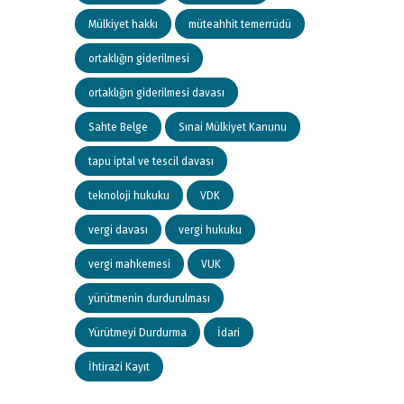
Mülkiyet hakkı
müteahhit temerrüdü
ortaklığın giderilmesi
ortaklığın giderilmesi davası
Sahte Belge
Sınai Mülkiyet Kanunu
tapu iptal ve tescil davası
teknoloji hukuku
VDK
vergi davası
vergi hukuku
vergi mahkemesi
VUK
yürütmenin durdurulması
Yürütmeyi Durdurma
İdari
İhtirazi Kayıt