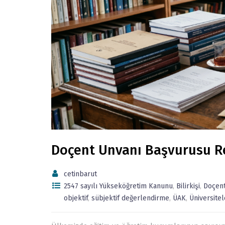
Doçent Unvanı Başvurusu Re
cetinbarut
2547 sayılı Yükseköğretim Kanunu
,
Bilirkişi
,
Doçent
objektif
,
sübjektif değerlendirme
,
ÜAK
,
Üniversitel