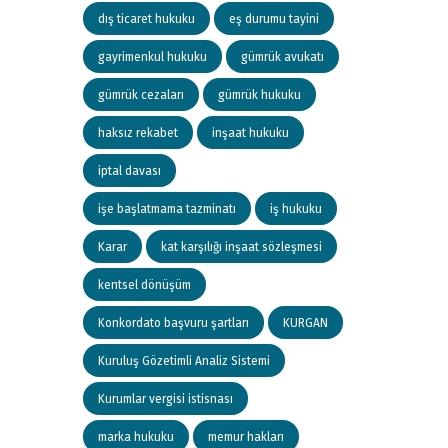
dış ticaret hukuku
eş durumu tayini
gayrimenkul hukuku
gümrük avukatı
gümrük cezaları
gümrük hukuku
haksız rekabet
inşaat hukuku
iptal davası
işe başlatmama tazminatı
iş hukuku
Karar
kat karşılığı inşaat sözleşmesi
kentsel dönüşüm
Konkordato başvuru şartları
KURGAN
Kuruluş Gözetimli Analiz Sistemi
Kurumlar vergisi istisnası
marka hukuku
memur hakları