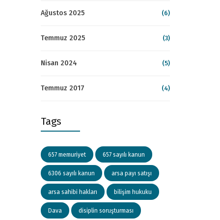
Ağustos 2025
(6)
Temmuz 2025
(3)
Nisan 2024
(5)
Temmuz 2017
(4)
Tags
657 memuriyet
657 sayılı kanun
6306 sayılı kanun
arsa payı satışı
arsa sahibi hakları
bilişim hukuku
Dava
disiplin soruşturması