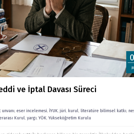
M
ddi ve İptal Davası Süreci
 unvanı
,
eser incelemesi
,
İYUK
,
jüri
,
kurul
,
literatüre bilimsel katkı
,
ne
erarası Kurul
,
yargı
,
YÖK
,
Yükseköğretim Kurulu