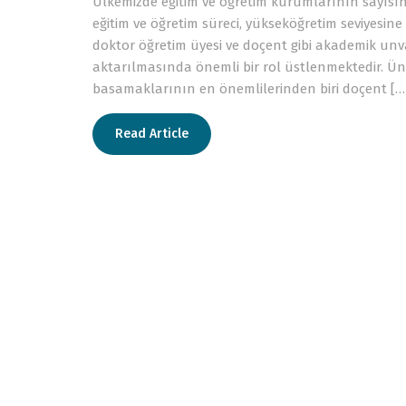
Ülkemizde eğitim ve öğretim kurumlarının sayısını
eğitim ve öğretim süreci, yükseköğretim seviyesin
doktor öğretim üyesi ve doçent gibi akademik unvan
aktarılmasında önemli bir rol üstlenmektedir. Ün
basamaklarının en önemlilerinden biri doçent […
Read Article