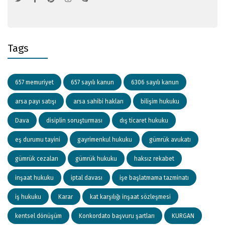
Tags
657 memuriyet
657 sayılı kanun
6306 sayılı kanun
arsa payı satışı
arsa sahibi hakları
bilişim hukuku
Dava
disiplin soruşturması
dış ticaret hukuku
eş durumu tayini
gayrimenkul hukuku
gümrük avukatı
gümrük cezaları
gümrük hukuku
haksız rekabet
inşaat hukuku
iptal davası
işe başlatmama tazminatı
iş hukuku
Karar
kat karşılığı inşaat sözleşmesi
kentsel dönüşüm
Konkordato başvuru şartları
KURGAN