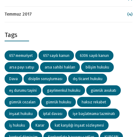
Temmuz 2017
(4)
Tags
657 memuriyet
657 sayılı kanun
6306 sayılı kanun
arsa payı satışı
arsa sahibi hakları
bilişim hukuku
Dava
disiplin soruşturması
dış ticaret hukuku
eş durumu tayini
gayrimenkul hukuku
gümrük avukatı
gümrük cezaları
gümrük hukuku
haksız rekabet
inşaat hukuku
iptal davası
işe başlatmama tazminatı
iş hukuku
Karar
kat karşılığı inşaat sözleşmesi
kentsel dönüşüm
Konkordato başvuru şartları
KURGAN