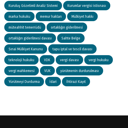
Kuruluş Gözetimli Analiz Sistemi
Kurumlar vergisi istisnası
marka hukuku
memur hakları
Mülkiyet hakkı
müteahhit temerrüdü
ortaklığın giderilmesi
ortaklığın giderilmesi davası
Sahte Belge
Sınai Mülkiyet Kanunu
tapu iptal ve tescil davası
teknoloji hukuku
VDK
vergi davası
vergi hukuku
vergi mahkemesi
VUK
yürütmenin durdurulması
Yürütmeyi Durdurma
İdari
İhtirazi Kayıt