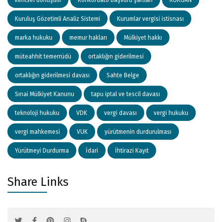
Kuruluş Gözetimli Analiz Sistemi
Kurumlar vergisi istisnası
marka hukuku
memur hakları
Mülkiyet hakkı
müteahhit temerrüdü
ortaklığın giderilmesi
ortaklığın giderilmesi davası
Sahte Belge
Sınai Mülkiyet Kanunu
tapu iptal ve tescil davası
teknoloji hukuku
VDK
vergi davası
vergi hukuku
vergi mahkemesi
VUK
yürütmenin durdurulması
Yürütmeyi Durdurma
İdari
İhtirazi Kayıt
Share Links