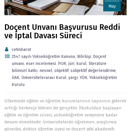
May
Doçent Unvanı Başvurusu Reddi
ve İptal Davası Süreci
cetinbarut
2547 sayılı Yükseköğretim Kanunu
,
Bilirkişi
,
Doçent
unvanı
,
eser incelemesi
,
İYUK
,
jüri
,
kurul
,
literatüre
bilimsel katkı
,
nesnel
,
objektif
,
sübjektif değerlendirme
,
ÜAK
,
Üniversitelerarası Kurul
,
yargı
,
YÖK
,
Yükseköğretim
Kurulu
Ülkemizde eğitim ve öğretim kurumlarının sayısının giderek
arttığı herkesçe bilinen bir gerçektir. İlkokuldan başlayan
eğitim ve öğretim süreci, yükseköğretim seviyesine kadar
devam etmektedir. Üniversitelerde öğretmen, araştırma
görevlisi, doktor öğretim üyesi ve doçent gibi akademik