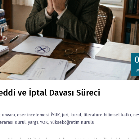
M
ddi ve İptal Davası Süreci
 unvanı
,
eser incelemesi
,
İYUK
,
jüri
,
kurul
,
literatüre bilimsel katkı
,
ne
erarası Kurul
,
yargı
,
YÖK
,
Yükseköğretim Kurulu