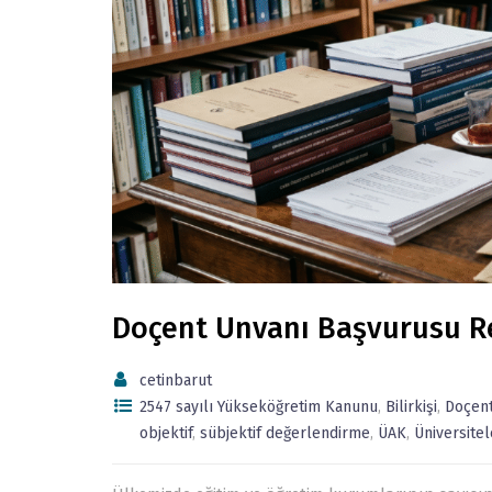
Doçent Unvanı Başvurusu Re
cetinbarut
2547 sayılı Yükseköğretim Kanunu
,
Bilirkişi
,
Doçent
objektif
,
sübjektif değerlendirme
,
ÜAK
,
Üniversitel