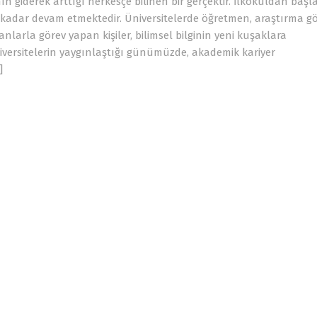
n giderek arttığı herkesçe bilinen bir gerçektir. İlkokuldan baş
e kadar devam etmektedir. Üniversitelerde öğretmen, araştırma gör
larla görev yapan kişiler, bilimsel bilginin yeni kuşaklara
iversitelerin yaygınlaştığı günümüzde, akademik kariyer
]