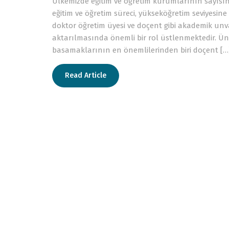
Ülkemizde eğitim ve öğretim kurumlarının sayısını
eğitim ve öğretim süreci, yükseköğretim seviyesin
doktor öğretim üyesi ve doçent gibi akademik unvan
aktarılmasında önemli bir rol üstlenmektedir. Ün
basamaklarının en önemlilerinden biri doçent […
Read Article