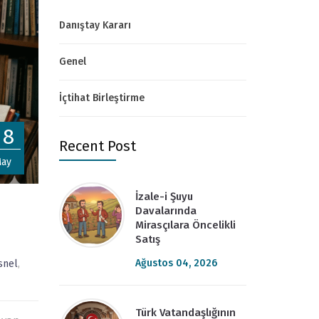
Danıştay Kararı
Genel
İçtihat Birleştirme
08
Recent Post
ay
İzale-i Şuyu
Davalarında
Mirasçılara Öncelikli
Satış
Ağustos 04, 2026
snel
,
Türk Vatandaşlığının