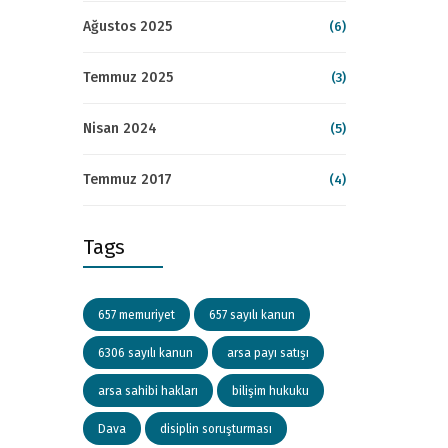
Ağustos 2025
(6)
Temmuz 2025
(3)
Nisan 2024
(5)
Temmuz 2017
(4)
Tags
657 memuriyet
657 sayılı kanun
6306 sayılı kanun
arsa payı satışı
arsa sahibi hakları
bilişim hukuku
Dava
disiplin soruşturması