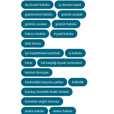
dış ticaret hukuku
eş durumu tayini
gayrimenkul hukuku
gümrük avukatı
gümrük cezaları
gümrük hukuku
haksız rekabet
inşaat hukuku
iptal davası
işe başlatmama tazminatı
iş hukuku
Karar
kat karşılığı inşaat sözleşmesi
kentsel dönüşüm
Konkordato başvuru şartları
KURGAN
Kuruluş Gözetimli Analiz Sistemi
Kurumlar vergisi istisnası
marka hukuku
memur hakları