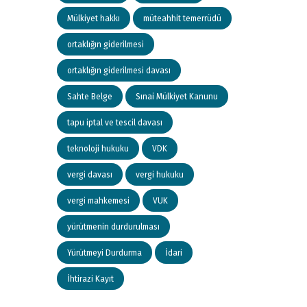
Mülkiyet hakkı
müteahhit temerrüdü
ortaklığın giderilmesi
ortaklığın giderilmesi davası
Sahte Belge
Sınai Mülkiyet Kanunu
tapu iptal ve tescil davası
teknoloji hukuku
VDK
vergi davası
vergi hukuku
vergi mahkemesi
VUK
yürütmenin durdurulması
Yürütmeyi Durdurma
İdari
İhtirazi Kayıt