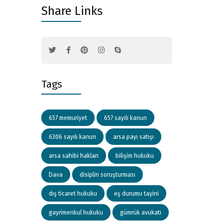
Share Links
Tags
657 memuriyet
657 sayılı kanun
6306 sayılı kanun
arsa payı satışı
arsa sahibi hakları
bilişim hukuku
Dava
disiplin soruşturması
dış ticaret hukuku
eş durumu tayini
gayrimenkul hukuku
gümrük avukatı