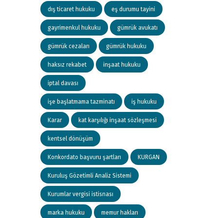
dış ticaret hukuku
eş durumu tayini
gayrimenkul hukuku
gümrük avukatı
gümrük cezaları
gümrük hukuku
haksız rekabet
inşaat hukuku
iptal davası
işe başlatmama tazminatı
iş hukuku
Karar
kat karşılığı inşaat sözleşmesi
kentsel dönüşüm
Konkordato başvuru şartları
KURGAN
Kuruluş Gözetimli Analiz Sistemi
Kurumlar vergisi istisnası
marka hukuku
memur hakları