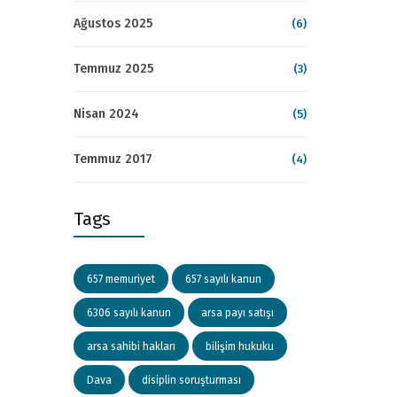
Ağustos 2025
(6)
Temmuz 2025
(3)
Nisan 2024
(5)
Temmuz 2017
(4)
Tags
657 memuriyet
657 sayılı kanun
6306 sayılı kanun
arsa payı satışı
arsa sahibi hakları
bilişim hukuku
Dava
disiplin soruşturması