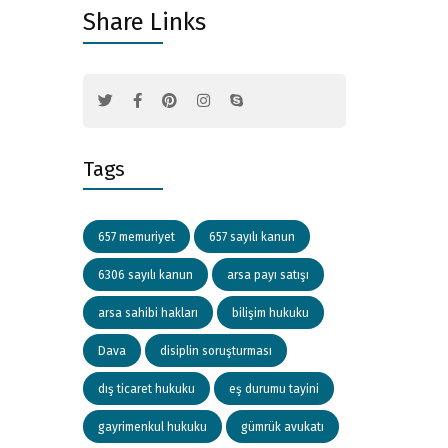
Share Links
Tags
657 memuriyet
657 sayılı kanun
6306 sayılı kanun
arsa payı satışı
arsa sahibi hakları
bilişim hukuku
Dava
disiplin soruşturması
dış ticaret hukuku
eş durumu tayini
gayrimenkul hukuku
gümrük avukatı