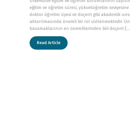
Ülkemizde eğitim ve öğretim kurumlarının sayısını
eğitim ve öğretim süreci, yükseköğretim seviyesin
doktor öğretim üyesi ve doçent gibi akademik unvan
aktarılmasında önemli bir rol üstlenmektedir. Ün
basamaklarının en önemlilerinden biri doçent […
Read Article