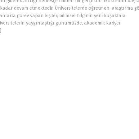
n giderek arttığı herkesçe bilinen bir gerçektir. İlkokuldan baş
e kadar devam etmektedir. Üniversitelerde öğretmen, araştırma gör
larla görev yapan kişiler, bilimsel bilginin yeni kuşaklara
iversitelerin yaygınlaştığı günümüzde, akademik kariyer
]