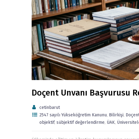
Doçent Unvanı Başvurusu Re
cetinbarut
2547 sayılı Yükseköğretim Kanunu
,
Bilirkişi
,
Doçent
objektif
,
sübjektif değerlendirme
,
ÜAK
,
Üniversitel