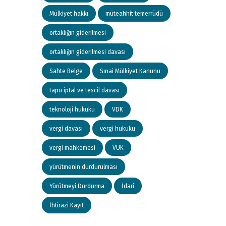
Mülkiyet hakkı
müteahhit temerrüdü
ortaklığın giderilmesi
ortaklığın giderilmesi davası
Sahte Belge
Sınai Mülkiyet Kanunu
tapu iptal ve tescil davası
teknoloji hukuku
VDK
vergi davası
vergi hukuku
vergi mahkemesi
VUK
yürütmenin durdurulması
Yürütmeyi Durdurma
İdari
İhtirazi Kayıt