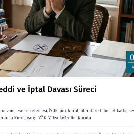
M
ddi ve İptal Davası Süreci
 unvanı
,
eser incelemesi
,
İYUK
,
jüri
,
kurul
,
literatüre bilimsel katkı
,
ne
erarası Kurul
,
yargı
,
YÖK
,
Yükseköğretim Kurulu