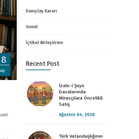
Danıştay Kararı
Genel
İçtihat Birleştirme
08
Recent Post
ay
İzale-i Şuyu
Davalarında
Mirasçılara Öncelikli
Satış
Ağustos 04, 2026
snel
,
Türk Vatandaşlığının